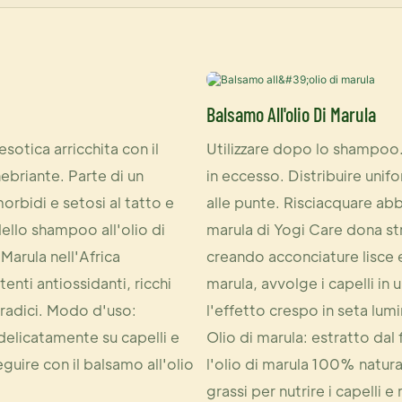
Balsamo All'olio Di Marula
sotica arricchita con il
Utilizzare dopo lo shampoo. 
nebriante. Parte di un
in eccesso. Distribuire unif
morbidi e setosi al tatto e
alle punte. Risciacquare ab
dello shampoo all'olio di
marula di Yogi Care dona stra
 Marula nell'Africa
creando acconciature lisce e 
enti antiossidanti, ricchi
marula, avvolge i capelli in 
le radici. Modo d'uso:
l'effetto crespo in seta lumi
delicatamente su capelli e
Olio di marula: estratto dal 
ire con il balsamo all'olio
l'olio di marula 100% natural
grassi per nutrire i capelli e