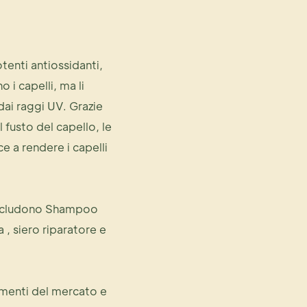
tenti antiossidanti,
o i capelli, ma li
dai raggi UV. Grazie
 fusto del capello, le
e a rendere i capelli
includono
Shampoo
a
,
siero riparatore e
amenti del mercato e