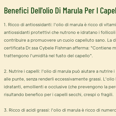
Benefici Dell'olio Di Marula Per I Capel
1. Ricco di antiossidanti: l'olio di marula è ricco di vita
antiossidanti protettivi che nutrono e idratano i follicoli
contribuire a promuovere un cuoio capelluto sano. La
certificata Dr.ssa Cybele Fishman afferma: "Contiene mo
trattengono l'umidità nel fusto del capello".
2. Nutrire i capelli: l'olio di marula può aiutare a nutrire i
alle punte, senza renderli eccessivamente grassi. L'olio
idratanti, emollienti e occlusive (che prevengono la per
risultando benefico per i capelli secchi, crespi o fragili.
3. Ricco di acidi grassi: l'olio di marula è ricco di numero