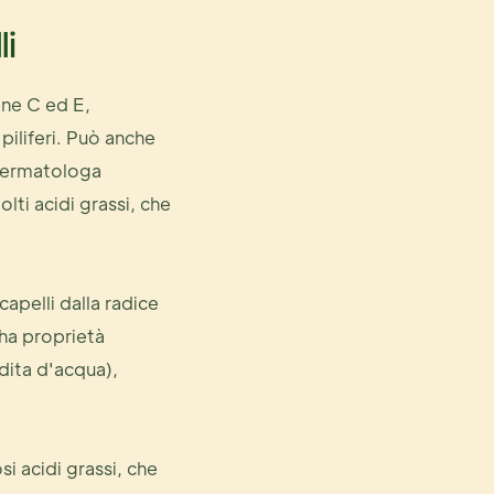
li
mine C ed E,
 piliferi. Può anche
 dermatologa
lti acidi grassi, che
 capelli dalla radice
 ha proprietà
dita d'acqua),
si acidi grassi, che