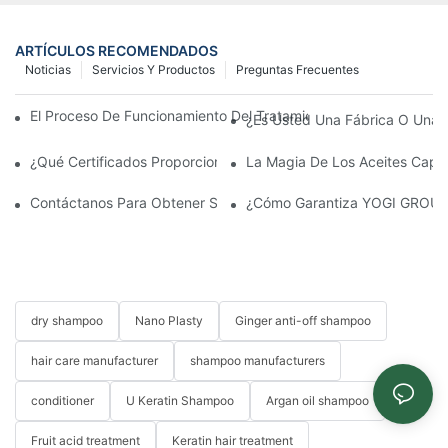
ARTÍCULOS RECOMENDADOS
Noticias
Servicios Y Productos
Preguntas Frecuentes
El Proceso De Funcionamiento Del Tratamiento Capilar Con Nan
¿Es Usted Una Fábrica O Una 
¿Qué Certificados Proporcionan?
La Magia De Los Aceites Capila
Contáctanos Para Obtener Soluciones Personalizadas Para El C
¿Cómo Garantiza YOGI GROUP L
dry shampoo
Nano Plasty
Ginger anti-off shampoo
hair care manufacturer
shampoo manufacturers
conditioner
U Keratin Shampoo
Argan oil shampoo
Fruit acid treatment
Keratin hair treatment