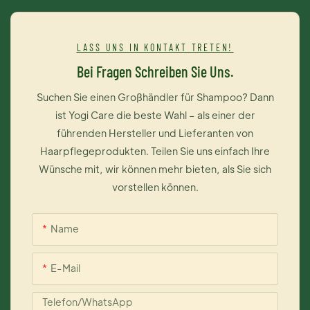
hypoallergen. 4. Enthält verschiedene pflegende Moleküle,
die tief in das Haar eindringen und es doppelt pflegen. Das
LASS UNS IN KONTAKT TRETEN!
Ergebnis: glänzendes und geschmeidiges Haar.
Bei Fragen Schreiben Sie Uns.
Suchen Sie einen Großhändler für Shampoo? Dann
ist Yogi Care die beste Wahl – als einer der
führenden Hersteller und Lieferanten von
Haarpflegeprodukten. Teilen Sie uns einfach Ihre
Wünsche mit, wir können mehr bieten, als Sie sich
vorstellen können.
Name
E-Mail
Telefon/WhatsApp