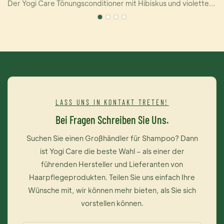
.
Lasting Silver Shampoo Hersteller
Der Yogi Care Tönungsconditioner mit Hibiskus und violettem
Farbstoff neutralisiert unerwünschte Gelb- und Orangetöne
und spendet Ihrem Haar intensive Feuchtigkeit. Die Formel
eignet sich für alle Haartypen: blondiertes, blondiertes,
gesträhntes und graues Haar. 100 % sulfatfrei, parabenfrei,
ohne aggressive Salze und vegan. *Beseitigt Gelbstich in
blondem/grauem Haar. *Schützt die Haarfarbe vor dem
Verblassen. *Der Bio-Advanced Peptide Complex ist unsere
LASS UNS IN KONTAKT TRETEN!
exklusive Mischung aus intelligenten, haaridentischen
Bei Fragen Schreiben Sie Uns.
Keratinen, die das Haar von innen heraus reparieren.
Anwendung: Bis zu 2-3 Mal pro Woche nach dem Yogi Care
Suchen Sie einen Großhändler für Shampoo? Dann
Purple Shampoo anwenden. Großzügig auftragen und 2-5
ist Yogi Care die beste Wahl – als einer der
Minuten einwirken lassen. Gründlich ausspülen. Bei
führenden Hersteller und Lieferanten von
Augenkontakt sofort gründlich ausspülen.
Haarpflegeprodukten. Teilen Sie uns einfach Ihre
Wünsche mit, wir können mehr bieten, als Sie sich
vorstellen können.