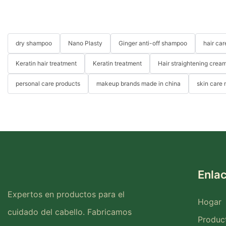
dry shampoo
Nano Plasty
Ginger anti-off shampoo
hair ca
Keratin hair treatment
Keratin treatment
Hair straightening crea
personal care products
makeup brands made in china
skin care
Enla
Expertos en productos para el
Hogar
cuidado del cabello. Fabricamos
Produc