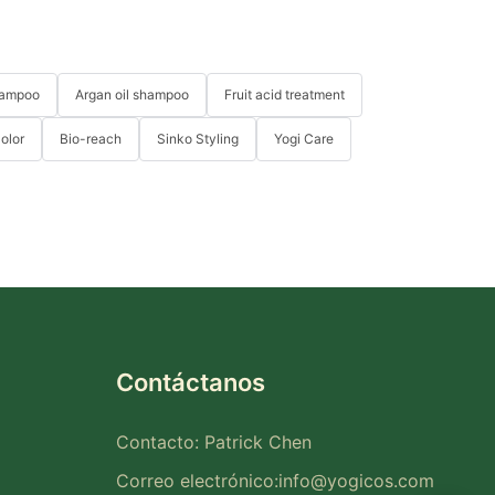
hampoo
Argan oil shampoo
Fruit acid treatment
Color
Bio-reach
Sinko Styling
Yogi Care
Contáctanos
Contacto: Patrick Chen
Correo electrónico:
info@yogicos.com