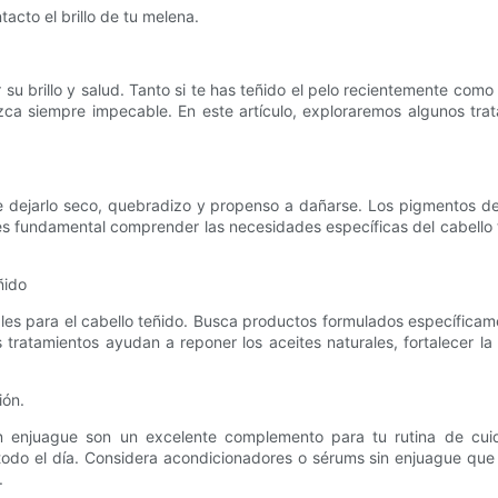
acto el brillo de tu melena.
u brillo y salud. Tanto si te has teñido el pelo recientemente como 
zca siempre impecable. En este artículo, exploraremos algunos tra
.
 dejarlo seco, quebradizo y propenso a dañarse. Los pigmentos de c
o, es fundamental comprender las necesidades específicas del cabello
ñido
es para el cabello teñido. Busca productos formulados específicame
 tratamientos ayudan a reponer los aceites naturales, fortalecer la 
ión.
in enjuague son un excelente complemento para tu rutina de cuid
odo el día. Considera acondicionadores o sérums sin enjuague que 
.