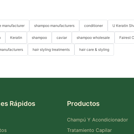
re manufacturer
shampoo manufacturers
conditioner
U Keratin S
m
Keratin
shampoo
caviar
shampoo wholesale
Fairest 
 manufacturers
hair styling treatments
hair care & styling
ces Rápidos
Productos
Champú Y Acondicionador
tos
Tratamiento Capilar