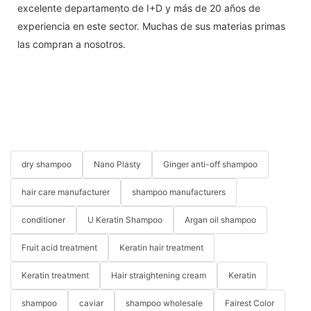
excelente departamento de I+D y más de 20 años de
experiencia en este sector. Muchas de sus materias primas
las compran a nosotros.
dry shampoo
Nano Plasty
Ginger anti-off shampoo
hair care manufacturer
shampoo manufacturers
conditioner
U Keratin Shampoo
Argan oil shampoo
Fruit acid treatment
Keratin hair treatment
Keratin treatment
Hair straightening cream
Keratin
shampoo
caviar
shampoo wholesale
Fairest Color