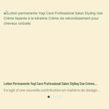
Lotion Permanente Yogi Care Professional Salon Styling Use Crème
Lissante À La Kératine Crème De Rebondissement Pour Cheveux Ondulés
t
Il s'agit d'une nouvelle contribution en matière de design
pour les personnalités publiques et les salons haut de
gamme, alliant performance technique et qualité supérieure
des matières premières. Ce produit est doux pour tous les