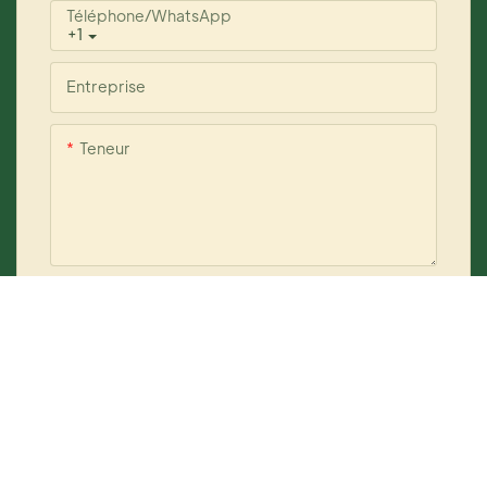
Téléphone/WhatsApp
+1
Entreprise
Teneur
Envoyer Une Enquête Maintenant
Droits d'auteur © 2026 YOGI Care
www.yogicosmetics.com
|
Plan du site