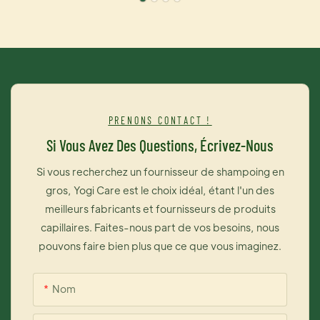
et souples. Cette essence régulatrice de sébum améliore la
production de sébum, purifie les cheveux et le cuir chevelu,
et contribue à un cuir chevelu sain. Ce nettoyant doux nettoie
le cuir chevelu, réduit les pellicules, le nourrit et fortifie les
cheveux.
PRENONS CONTACT !
Si Vous Avez Des Questions, Écrivez-Nous
Si vous recherchez un fournisseur de shampoing en
gros, Yogi Care est le choix idéal, étant l'un des
meilleurs fabricants et fournisseurs de produits
capillaires. Faites-nous part de vos besoins, nous
pouvons faire bien plus que ce que vous imaginez.
Nom