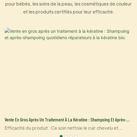
pour bébés, les soins de la peau, les cosmétiques de couleur
et les produits certifiés pour leur efficacité.
Vente En Gros Après Un Traitement À La Kératine : Shampoing Et Après-
Shampoing Quotidiens Réparateurs À La Kératine Bio.
Efficacité du produit : Ce soin nettoie le cuir chevelu et
élimine l’excès de sébum, laissant les cheveux brillants, doux