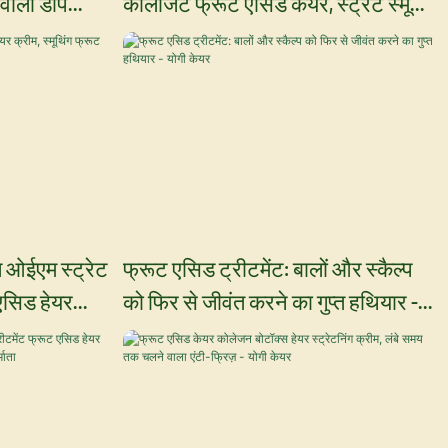
 वाला डीप
कोलाजेंट फ्रूट एसिड केयर, स्ट्रेट स्मूथ
िक हेयर मास्क -
हेयर रिपेयर नरिश डेली शैम्पू और
कंडीशनर।
ल ओईएम स्ट्रेट
फ्रूट एसिड ट्रीटमेंट: बालों और स्कैल्प
 एसिड हेयर
को फिर से जीवंत करने का गुप्त हथियार -
योगी केयर