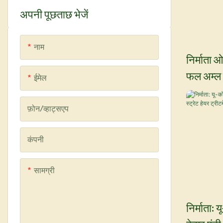
बालों को ऑक्सीकृत करने वाला पदार्थ
चेहरे की उत्तमांश
अपनी पूछताछ भेजें
हेयर डाई कंडीशनर
फेस सीरम
नाम
कलर शैम्पू
निर्माता 
फल अम्ल 
ईमेल
मुलायम ब
हेयर मास्
फ़ोन/व्हाट्सएप
कंपनी
सामग्री
निर्माता: 