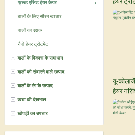
हेयर ट्रीट
सिल्वर शैम्पू
फ्रूट एसिड हेयर केयर
शैम्पू पाउडर
बालों के लिए सीरम उपचार
कैवियार शैम्पू
बालों का रक्षक
नैनो हेयर ट्रीटमेंट
+
बालों के विकास के समाधान
+
बालों को संवारने वाले उत्पाद
बायोटिन हेयर ग्रोथ सीरम
यू-कोलाजे
+
बालों के रंग के उत्पाद
अदरक श्रृंखला
पर्म लोशन
हेयर नरिश
+
त्वचा की देखभाल
केश रंगना
हेयर स्ट्र
+
खोपड़ी का उपचार
बालों को ब्लीच करने वाला पाउडर
चेहरे की सफाई क्रीम
बालों को ब्लीच करने वाली क्रीम
फेस टोनर
बायोटिन श्रृंखला