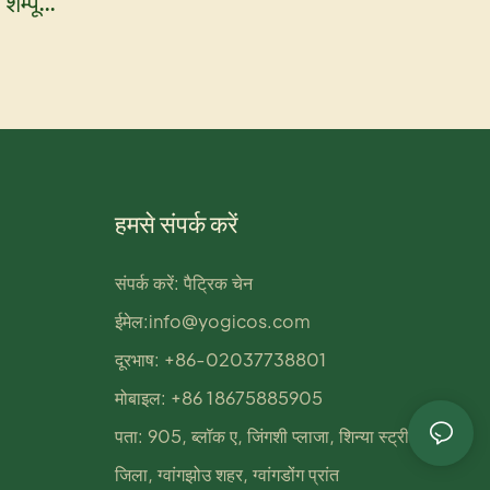
शैम्पू
यर मास्क
हमसे संपर्क करें
संपर्क करें: पैट्रिक चेन
ईमेल:
info@yogicos.com
दूरभाष: +86-02037738801
मोबाइल: +86 18675885905
पता: 905, ब्लॉक ए, जिंगशी प्लाजा, शिन्या स्ट्रीट, हुआडू
जिला, ग्वांगझोउ शहर, ग्वांगडोंग प्रांत