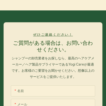
髪のダメージを大幅に軽減し、効果的に髪を保護し、アレルギー
を起こしにくい染毛剤です。4.多くの種類の複合分子ヘアトニッ
クを含み、髪の内部に浸透し、髪に二重のケアを提供すること
で、髪にツヤと柔らかさを与えます。
ぜひご連絡ください！
ご質問がある場合は、お問い合わ
せください。
シャンプーの卸売業者をお探しなら、最高のヘアケアメ
ーカー／ヘア製品サプライヤーであるYogi Careが最適
です。お客様のご要望をお聞かせください。想像以上の
サービスをご提供いたします。
名前
メール