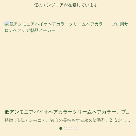
任のエンジニアが在籍しています。
低アンモニアバイオヘアカラークリームヘアカラー、プロ
用サロンヘアケア製品メーカー
特徴：1.低アンモニア、独自の長持ちする永久染毛剤。2.安定した
成分を含み、髪の内部に色素因子を閉じ込め、自然な色合いで正
確な染毛をサポートします。3.複数の天然ハーブエキスを含み、