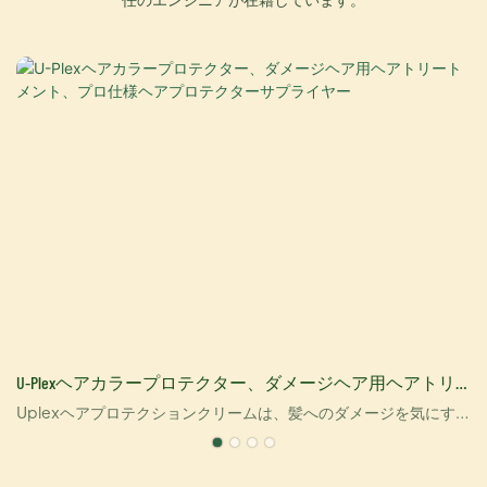
ー
U-Plexヘアカラープロテクター、ダメージヘア用ヘアトリ
ートメント、プロ仕様ヘアプロテクターサプライヤー
Uplexヘアプロテクションクリームは、髪へのダメージを気にする
ことなく、髪をカラーリングし、健康な髪を維持するのに役立ち
ます。当社のヘアプロテクター独自の処方は、髪の健康を改善