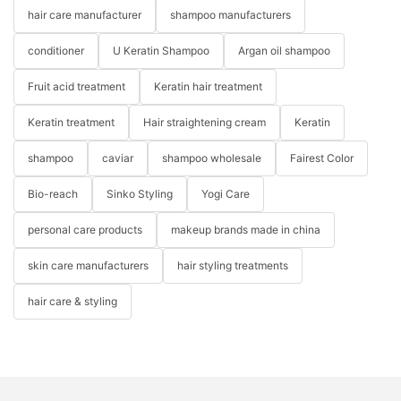
hair care manufacturer
shampoo manufacturers
conditioner
U Keratin Shampoo
Argan oil shampoo
Fruit acid treatment
Keratin hair treatment
Keratin treatment
Hair straightening cream
Keratin
shampoo
caviar
shampoo wholesale
Fairest Color
Bio-reach
Sinko Styling
Yogi Care
personal care products
makeup brands made in china
skin care manufacturers
hair styling treatments
hair care & styling