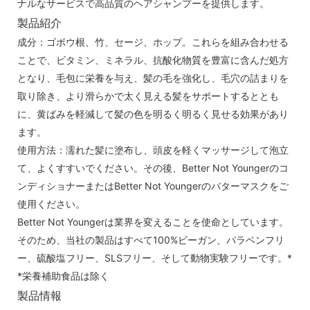
ナルなサービスで高品質のヘアシャンプーを提供します。
製品紹介
成分：ゴボウ根、竹、セージ、ホップ。これらを組み合わせる
ことで、ビタミン、ミネラル、抗酸化物質を豊富に含んだ処方
となり、毛包に栄養を与え、髪の毛を強化し、毛穴の詰まりを
取り除き、より滑らかで太く見える髪をサポートするととも
に、黄ばみを軽減して髪の色を明るく明るく見せる効果があり
ます。
使用方法：濡れた髪に塗布し、頭皮を軽くマッサージして泡立
て、よくすすいでください。その後、Better Not Youngerのコ
ンディショナーまたはBetter Not Youngerのバターマスクをご
使用ください。
Better Not Youngerは業界を変えることを使命としています。
そのため、当社の製品はすべて100%ビーガン、パラベンフリ
ー、硫酸塩フリー、SLSフリー、そして動物実験フリーです。*
*栄養補助食品は除く
製品情報