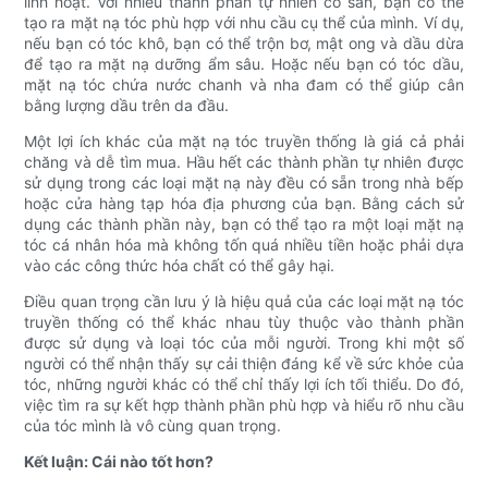
linh hoạt. Với nhiều thành phần tự nhiên có sẵn, bạn có thể
tạo ra mặt nạ tóc phù hợp với nhu cầu cụ thể của mình. Ví dụ,
nếu bạn có tóc khô, bạn có thể trộn bơ, mật ong và dầu dừa
để tạo ra mặt nạ dưỡng ẩm sâu. Hoặc nếu bạn có tóc dầu,
mặt nạ tóc chứa nước chanh và nha đam có thể giúp cân
bằng lượng dầu trên da đầu.
Một lợi ích khác của mặt nạ tóc truyền thống là giá cả phải
chăng và dễ tìm mua. Hầu hết các thành phần tự nhiên được
sử dụng trong các loại mặt nạ này đều có sẵn trong nhà bếp
hoặc cửa hàng tạp hóa địa phương của bạn. Bằng cách sử
dụng các thành phần này, bạn có thể tạo ra một loại mặt nạ
tóc cá nhân hóa mà không tốn quá nhiều tiền hoặc phải dựa
vào các công thức hóa chất có thể gây hại.
Điều quan trọng cần lưu ý là hiệu quả của các loại mặt nạ tóc
truyền thống có thể khác nhau tùy thuộc vào thành phần
được sử dụng và loại tóc của mỗi người. Trong khi một số
người có thể nhận thấy sự cải thiện đáng kể về sức khỏe của
tóc, những người khác có thể chỉ thấy lợi ích tối thiểu. Do đó,
việc tìm ra sự kết hợp thành phần phù hợp và hiểu rõ nhu cầu
của tóc mình là vô cùng quan trọng.
Kết luận: Cái nào tốt hơn?