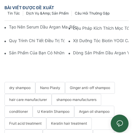
BÀI VIẾT ĐƯỢC ĐỀ XUẤT
Tin Tức
Dịch Vụ &amp; Sản Phẩm
Câu Hỏi Thường Gặp
Tạo Nên Serum Dầu Argan Ma-Rốc Độc Quyền Của Riêng Bạn V
Liệu Pháp Kích Thích Mọc Tóc
Quy Trình Chi Tiết Điều Trị Tóc Bằng Keratin - YOGI Cosmetics
Xịt Dưỡng Tóc Biotin YOGI C
Sản Phẩm Của Bạn Có Những Lợi Ích Gì?
Dòng Sản Phẩm Dầu Argan YOG
dry shampoo
Nano Plasty
Ginger anti-off shampoo
hair care manufacturer
shampoo manufacturers
conditioner
U Keratin Shampoo
Argan oil shampoo
Fruit acid treatment
Keratin hair treatment