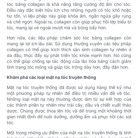
tóc bằng collagen là khả năng tăng cường độ ẩm cho tóc.
Điều này đặc biệt hữu ích cho những người có tóc khô hoặc
hư tổn, vì liệu pháp này giúp khóa ẩm, ngăn ngừa gãy rụng
và chẻ ngọn. Ngoài ra, collagen còn giúp phục hồi lớp biểu bì
tóc, mang lại vẻ ngoài mượt mà và bóng bẩy hơn.
Hơn nữa, các liệu pháp chăm sóc tóc bằng collagen còn
mang lại lợi ích lâu dài. Sử dụng thường xuyên các liệu pháp
collagen có thể giúp kích thích sản sinh collagen tự nhiên ở
da đầu, thúc đẩy sự phát triển tóc khỏe mạnh hơn. Nó cũng
có thể giúp chống lại tác động của lão hóa bằng cách giảm
tình trạng tóc mỏng và giúp tóc trông dày hơn, đầy đặn hơn.
Khám phá các loại mặt nạ tóc truyền thống
Mặt nạ tóc truyền thống đã được sử dụng hàng thế kỷ như
một phương pháp tự nhiên để điều trị nhiều vấn đề về tóc.
Những loại mặt nạ này thường được làm từ sự kết hợp của
các thành phần tự nhiên như trái cây, dầu và chiết xuất thảo
dược. Chúng được thoa lên tóc và để trong một khoảng thời
gian nhất định để nuôi dưỡng, dưỡng ẩm và phục hồi các sợi
tóc.
Một trong những ưu điểm của mặt nạ tóc truyền thống là tính