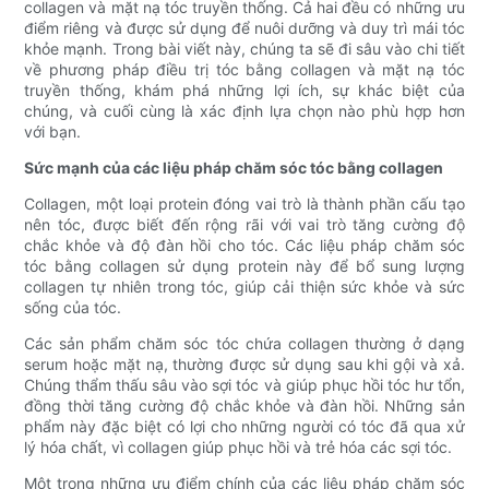
collagen và mặt nạ tóc truyền thống. Cả hai đều có những ưu
điểm riêng và được sử dụng để nuôi dưỡng và duy trì mái tóc
khỏe mạnh. Trong bài viết này, chúng ta sẽ đi sâu vào chi tiết
về phương pháp điều trị tóc bằng collagen và mặt nạ tóc
truyền thống, khám phá những lợi ích, sự khác biệt của
chúng, và cuối cùng là xác định lựa chọn nào phù hợp hơn
với bạn.
Sức mạnh của các liệu pháp chăm sóc tóc bằng collagen
Collagen, một loại protein đóng vai trò là thành phần cấu tạo
nên tóc, được biết đến rộng rãi với vai trò tăng cường độ
chắc khỏe và độ đàn hồi cho tóc. Các liệu pháp chăm sóc
tóc bằng collagen sử dụng protein này để bổ sung lượng
collagen tự nhiên trong tóc, giúp cải thiện sức khỏe và sức
sống của tóc.
Các sản phẩm chăm sóc tóc chứa collagen thường ở dạng
serum hoặc mặt nạ, thường được sử dụng sau khi gội và xả.
Chúng thẩm thấu sâu vào sợi tóc và giúp phục hồi tóc hư tổn,
đồng thời tăng cường độ chắc khỏe và đàn hồi. Những sản
phẩm này đặc biệt có lợi cho những người có tóc đã qua xử
lý hóa chất, vì collagen giúp phục hồi và trẻ hóa các sợi tóc.
Một trong những ưu điểm chính của các liệu pháp chăm sóc