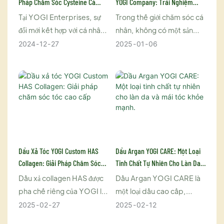
Pháp Chăm Sóc Cysteine ​​cá
YOGI Company: Trải Nghiệm
Nhân Hóa: Dịch Vụ Tùy Chỉnh
Chăm Sóc Tóc Cá Nhân Hóa
Tại YOGI Enterprises, sự
Trong thế giới chăm sóc cá
Của YOGI Enterprises
đổi mới kết hợp với cá nhân
nhân, không có một sản
hóa trong thế giới sức khỏe
phẩm nào phù hợp với tất
2024
12
27
2025
01
06
và sắc đẹp. Nhận thấy nhu
cả mọi người—đặc biệt là khi
cầu ngày càng tăng đối với
nói đến chăm sóc tóc. Cho
các giải pháp chăm sóc sức
dù tóc bạn khô, dầu, xoăn
khỏe được thiết kế riêng,
hay nhuộm, việc tìm được
chúng tôi tự hào giới thiệu
loại dầu gội hoàn hảo đáp
sản phẩm xịt cysteine ​​tùy
ứng nhu cầu riêng của bạn
chỉnh, một sản phẩm tiên
có thể là một nhiệm vụ khó
tiến nhắm đến nhiều khía
khăn. Đó là lúc Công ty
Dầu Xả Tóc YOGI Custom HAS
Dầu Argan YOGI CARE: Một Loại
cạnh chăm sóc cá nhân—từ
YOGI xuất hiện, mang đến
Collagen: Giải Pháp Chăm Sóc
Tinh Chất Tự Nhiên Cho Làn Da
sức khỏe làn da đến hỗ trợ
giải pháp cá nhân hóa với
Tóc Cao Cấp
Và Mái Tóc Khỏe Mạnh.
Dầu xả collagen HAS được
Dầu Argan YOGI CARE là
chống oxy hóa. Bằng cách
dầu gội Argan Oil được
pha chế riêng của YOGI là
một loại dầu cao cấp,
kết hợp khoa học tiên tiến
thiết kế riêng, cung cấp
một sản phẩm đột phá được
100% tự nhiên, mang lại vô
2025
02
27
2025
02
12
với lợi ích của liệu pháp axit
dưỡng chất phù hợp cho
thiết kế để mang lại cho mái
số lợi ích cho da và tóc.