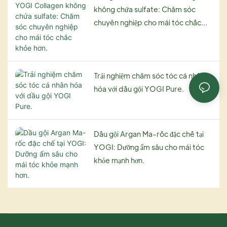
không chứa sulfate: Chăm sóc
Tăng độ bóng:
chuyên nghiệp cho mái tóc chắc
Dầu dưỡng tóc có thể giúp
khỏe hơn.
tóc trông bóng mượt và
khỏe mạnh hơn, cải thiện vẻ
ngoài tổng thể của mái tóc.
Trải nghiệm chăm sóc tóc cá nhân
hóa với dầu gội YOGI Pure.
Ngăn ngừa tóc xơ rối:
Chúng có thể giúp kiểm
Dầu gội Argan Ma-rốc đặc chế tại
soát tóc xơ rối và làm cho
YOGI: Dưỡng ẩm sâu cho mái tóc
tóc mượt mà hơn, dễ vào
khỏe mạnh hơn.
nếp hơn.
Thúc đẩy sức khỏe mái tóc:
Một số loại dầu dưỡng tóc