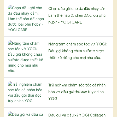
cường sức mạnh cho tóc từ
đồng nghĩa với sự đổi mới và
Dưỡng ẩm cho tóc:
bên trong.
Chọn dầu gội cho da đầu nhạy cảm:
sức khỏe, giới thiệu một
Dầu dưỡng tóc giúp dưỡng
Làm thế nào để chọn được loại phù
phương pháp đột phá để
ẩm sâu cho tóc, đặc biệt là
hợp? - YOGI CARE
nâng tầm quy trình chăm
tóc khô và hư tổn. Chúng
sóc tóc của bạn: dầu gội,
giúp phục hồi cân bằng độ
dầu xả và tinh chất dưỡng
ẩm cho tóc, làm cho tóc
Nâng tầm chăm sóc tóc với YOGI:
tóc trước khi gội đầu có thể
mềm mại và mượt mà hơn.
Dầu gội không chứa sulfate được
tùy chỉnh theo sở thích.
thiết kế riêng cho mọi nhu cầu.
Phục hồi tóc hư tổn:
Các dưỡng chất trong tinh
dầu giúp phục hồi tóc hư
Trải nghiệm chăm sóc tóc cá nhân
tổn, giảm chẻ ngọn và gãy
hóa với dầu gội thải độc tùy chỉnh
rụng. Chúng có thể phục
YOGI.
hồi cấu trúc tóc và giảm
thiểu hư tổn.
Dầu gội và dầu xả YOGI Collagen