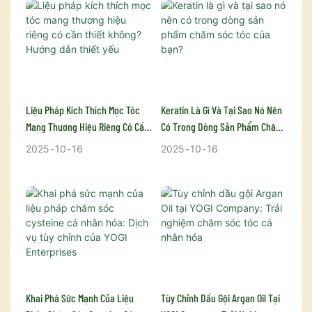
lợi ích của dầu gội mi và
khám phá cách sản phẩm
và tái tạo sức sống cho tóc
phương pháp chăm sóc da
cảm nhận sự khác biệt đáng
đột phá này có thể cải thiện,
từ gốc đến ngọn. Kết hợp
đầu đúng cách.
kinh ngạc mà nó mang lại!
phục hồi và trẻ hóa mái
sức mạnh của collagen và
tóc, đồng thời tiết lộ vô số
axit trái cây, mặt nạ này
lý do tại sao bạn nên thêm
giúp phục hồi cấu trúc tóc,
nó vào quy trình chăm sóc
cải thiện độ đàn hồi và cung
Liệu Pháp Kích Thích Mọc Tóc
Keratin Là Gì Và Tại Sao Nó Nên
tóc của mình.
cấp độ ẩm mạnh mẽ, giúp
Mang Thương Hiệu Riêng Có Cần
Có Trong Dòng Sản Phẩm Chăm
tóc mềm mại, bóng mượt
Thiết Không? Hướng Dẫn Thiết
Sóc Tóc Của Bạn?
2025
10
16
2025
10
16
và khỏe mạnh hơn.
Yếu
Khai Phá Sức Mạnh Của Liệu
Tùy Chỉnh Dầu Gội Argan Oil Tại