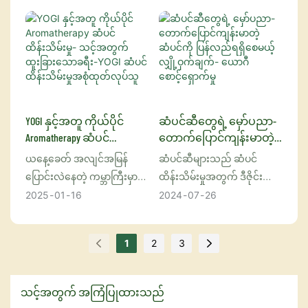
cysteine ​​spray ကို ဂုဏ်ယူစွာ
အမျိုးအစားတိုင်းအတွက်
ဖြည့်တင်းပေးပြီး ပြန်လည်နုပျို
ပရီမီယံ ၁၀၀% သဘာဝဆီတစ်
မိတ်ဆက်လိုက်ပါတယ်။
စိတ်ကြိုက်အာဟာရဓာတ်တွေ
စေဖို့အတွက် ဒီဇိုင်းထုတ်ထား
မျိုးဖြစ်သည်။ မော်ရိုကိုနိုင်ငံမှ
ခေတ်မီသိပ္ပံပညာကို အမိုင်နို
ပေးစွမ်းနိုင်ဖို့ ဒီဇိုင်းထုတ်ထား
တဲ့ တော်လှန်ပြောင်းလဲမှု
မူလပေါက်ရောက်သော Argan
အက်ဆစ်ကုထုံးရဲ့
တဲ့ သူတို့ရဲ့ စိတ်ကြိုက် Argan
ထုတ်ကုန်တစ်ခုပါ။
သစ်ပင်၏ အစေ့မှ ထုတ်ယူ
အကျိုးကျေးဇူးတွေနဲ့
Oil ခေါင်းလျှော်ရည်နဲ့
အရည်အသွေးမြင့်
ထားသော ဤဇိမ်ခံဆီသည်
ပေါင်းစပ်ခြင်းအားဖြင့် ကျွန်ုပ်
စိတ်ကြိုက်ဖြေရှင်းချက်ကို ပေး
hydrolyzed collagen
၎င်း၏ အံ့သြဖွယ်ကောင်းသော
တို့ရဲ့ သုံးစွဲသူတွေကို စစ်မှန်တဲ့
ဆောင်ပါတယ်။
(HAS) ပါဝင်တဲ့ ဒီဆံပင်ပျော့
အာဟာရဓာတ်နှင့် ကုသခြင်း
YOGI နှင့်အတူ ကိုယ်ပိုင်
ဆံပင်ဆီတွေရဲ့ မှော်ပညာ-
ပုဂ္ဂိုလ်ရေးဆန်တဲ့ ကျန်းမာရေး
ဆေးဟာ အစိုဓာတ်ကို
ဂုဏ်သတ္တိများကြောင့် "အရည်
Aromatherapy ဆံပင်
တောက်ပြောင်ကျန်းမာတဲ့
နဲ့ အလှအပဆိုင်ရာ
ပြန်လည်ဖြည့်တင်းပေးခြင်း၊
ရွှေ" ဟု မကြာခဏ ရည်ညွှန်း
ထိန်းသိမ်းမှု- သင့်အတွက်
ဆံပင်ကို ပြန်လည်ရရှိစေ
ယနေ့ခေတ် အလျင်အမြန်
ဆံပင်ဆီများသည် ဆံပင်
ဖြေရှင်းချက်တွေကို ခံစားနိုင်
ဆန့်နိုင်အားကို မြှင့်တင်ပေး
လေ့ရှိသည်။ ဗီတာမင်များ၊ မရှိ
ထူးခြားသောခရီး-YOGI
မယ့် လျှို့ဝှက်ချက်- ယောဂီ
ပြောင်းလဲနေတဲ့ ကမ္ဘာကြီးမှာ
ထိန်းသိမ်းမှုအတွက် ဒီဇိုင်း
အောင် ကျွန်ုပ်တို့ စွမ်းဆောင်
ဆံပင်ထိန်းသိမ်းမှုအစုံ
စောင့်ရှောက်မှု
ခြင်းနဲ့ ဆံသားတစ်ခုလုံးရဲ့
မဖြစ်လိုအပ်သော အဆီအက်
ကိုယ့်ကိုယ်ကိုယ် ဂရုစိုက်ဖို့က
ထုတ်ထားသော ထုတ်ကုန်များ
2025
01
16
2024
07
26
ပေးပါတယ်။
ထုတ်လုပ်သူ
အသွင်အပြင်ကို တိုးတက်
ဆစ်များနှင့် antioxidants
အရင်ကထက် ပိုအရေးကြီးပါ
ဖြစ်ပြီး သဘာဝအပင်များမှ
ကောင်းမွန်စေဖို့ အံ့ဖွယ်
များ ပြည့်နှက်နေသော YOGI
တယ်။ အထူးသဖြင့် ဆံပင်
ထုတ်ယူထားသော အဆီများ
လုပ်ဆောင်ချက်တွေကို
CARE Argan Oil ကို ပြန်လည်
1
2
3
ထိန်းသိမ်းမှုဟာ အခြေခံ
ဖြင့် ပြုလုပ်ထားလေ့ရှိသည်။
လုပ်ဆောင်ပေးပါတယ်။ ၎င်းရဲ့
နုပျိုစေရန်၊ အစိုဓာတ်ထိန်းရန်
သန့်ရှင်းရေးကနေ နက်နက်ရှို
ဆံပင်ဆီများအသုံးပြုခြင်း၏
အစိုဓာတ်ဖြည့်တင်းပေးတဲ့ ဖော်
နှင့် ကာကွယ်ပေးရန် ဒီဇိုင်း
င်းရှိုင်း ကိုယ်ရေးကိုယ်တာနဲ့
အကျိုးကျေးဇူးများစွာရှိပြီး
သင့်အတွက် အကြံပြုထားသည်
မြူလာက ဆံပင်တစ်ချောင်း
ထုတ်ထားပြီး မည်သည့်
အာရုံခံစားမှုဆိုင်ရာ
၎င်းတို့တွင် အောက်ပါတို့ပါဝင်