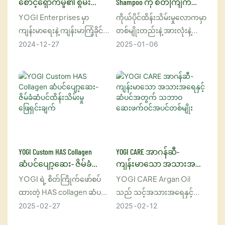
စောင့်ရှောက်မှု၏ စွမ်းအား
Shampoo ကို စိတ်ကြိုက်
ကို ဖွင့်လှစ်ခြင်း- YOGI
ပြင်ဆင်ခြင်း- ကိုယ်ပိုင်
YOGI Enterprises မှာ
ကိုယ်ပိုင်ထိန်းသိမ်းမှုလောကမှာ
Enterprises ၏ စိတ်ကြိုက်
ဆံပင်ထိန်းသိမ်းမှု
ကျန်းမာရေးနဲ့ ကျန်းမာကြံ့ခိုင်မှု
တစ်မျိုးတည်းနဲ့ အားလုံးနဲ့
ဝန်ဆောင်မှု
အတွေ့အကြုံ
လောကမှာ ဆန်းသစ်တီထွင်မှု
ကိုက်ညီတာမျိုး မဟုတ်ပါဘူး
2024
12
27
2025
01
06
ဟာ ပုဂ္ဂိုလ်ရေးဆန်မှုနဲ့
—အထူးသဖြင့် ဆံပင်
ပေါင်းစပ်ထားပါတယ်။
ထိန်းသိမ်းမှုနဲ့ ပတ်သက်လာ
စိတ်ကြိုက်ကျန်းမာရေး
ရင်ပေါ့။ သင့်ဆံပင်က
ဖြေရှင်းချက်တွေအတွက်
ခြောက်သွေ့နေပါစေ၊ အဆီပြန်
တိုးပွားလာနေတဲ့ ၀ယ်လိုအား
နေပါစေ၊ ကောက်နေပါစေ၊ ဒါမှ
ကို သိရှိနားလည်ပြီး အရေပြား
မဟုတ် ဆံပင်ဆိုးဆေးဆိုးထား
ကျန်းမာရေးကနေ အင်တီ
ပါစေ၊ သင့်ရဲ့ထူးခြားတဲ့
အောက်ဆီးဒင့် အထောက်အပံ့
လိုအပ်ချက်တွေနဲ့ ကိုက်ညီတဲ့
YOGI Custom HAS Collagen
YOGI CARE အာဂန်ဆီ-
အထိ ကိုယ်ရေးကိုယ်တာ
ပြီးပြည့်စုံတဲ့ ခေါင်းလျှော်ရည်
ဆံပင်ပျော့ဆေး- ဇိမ်ခံ
ကျန်းမာသော အသားအရေ
စောင့်ရှောက်မှုရဲ့ ရှုထောင့်များ
ကို ရှာဖွေဖို့ဆိုတာ ခက်ခဲတဲ့
ဆံပင်ထိန်းသိမ်းမှု
နှင့် ဆံပင်အတွက် သဘာဝ
YOGI ရဲ့ စိတ်ကြိုက်ဖော်စပ်
YOGI CARE Argan Oil
စွာကို ပစ်မှတ်ထားတဲ့ အဆင့်
အလုပ်တစ်ခု ဖြစ်နိုင်ပါတယ်။
ဖြေရှင်းချက်
ဆေးဖက်ဝင်အပင်တစ်မျိုး
ထားတဲ့ HAS collagen ဆံပင်
သည် သင့်အသားအရေနှင့်
မြင့်ထုတ်ကုန်ဖြစ်တဲ့
အဲဒါကြောင့် YOGI ကုမ္ပဏီက
ပျော့ဆေးဟာ သင့်ဆံပင်ကို
ဆံပင်အတွက် အကျိုးကျေးဇူး
2025
02
27
2025
02
12
စိတ်ကြိုက်ပြုလုပ်ထားတဲ့
ဝင်ရောက်စွက်ဖက်ပြီး ဆံပင်
အကောင်းဆုံးအာဟာရ
များစွာကို ပေးစွမ်းသည့်