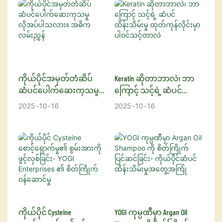
သင့်မျက်လုံးတွေက အမြဲတမ်း
အကျိုးကျေးဇူးတွေ များပြား
ကောင်းမွန်လာစေရန် ဒီဇိုင်း
သော အသေးစိတ်
အကောင်းဆုံးပုံစံ ရှိနေစေမှာ
လာပါတယ်။ ဒီဆောင်းပါးမှာ ဒီ
ထုတ်ထားသော အဆင့်မြင့်
အချက်အလက်များကို ကျွန်ုပ်
ပါ။ မျက်တောင်ရှန်ပူရဲ့
ပြောင်းလဲမှုဖြစ်စေတဲ့ ထုတ်ကုန်
ဆံပင်ကုသမှုတစ်ခုဖြစ်သည်။
တို့ ပေးပါမည်။
အကျိုးကျေးဇူးတွေကို
က ဆံပင်ကို ဘယ်လို ပိုမို
collagen နှင့် fruit acids
ဖော်ထုတ်ပြီး ထူးခြားတဲ့
ကောင်းမွန်အောင်၊ ပြုပြင်ပေး
တို့၏ စွမ်းအားကို ပေါင်းစပ်
ခြားနားချက်ကို မြင်တွေ့
ပြီး နုပျိုစေနိုင်တယ်ဆိုတာကို
ထားသော ဤ mask သည်
ကိုယ်ပိုင်အမှတ်တံဆိပ်
Keratin ဆိုတာဘာလဲ၊ ဘာ
လိုက်ပါ။
လေ့လာသွားမှာဖြစ်ပြီး သင့်
ဆံပင်ဖွဲ့စည်းပုံကို ပြန်လည်
ဆံပင်ပေါက်ဆေးကုသမှု
ကြောင့် သင့်ရဲ့ ဆံပင်
ဆံပင်ထိန်းသိမ်းမှုလုပ်ရိုးလုပ်
ကောင်းမွန်စေရန်၊ ကျုံ့နိုင်ဆန့်
လိုအပ်ပါသလား။ အဓိက
ထိန်းသိမ်းမှု ထုတ်ကုန်လိုင်း
2025
10
16
2025
10
16
စဉ်မှာ ဘာကြောင့် ထည့်သွင်း
နိုင်မှုကို တိုးတက်စေရန်နှင့် အစို
လမ်းညွှန်
မှာ ပါဝင်သင့်တာလဲ
သင့်တယ်ဆိုတဲ့ အကြောင်းရင်း
ဓာတ်ကို အပြည့်အဝ ပေး
များစွာကို ဖော်ပြပေးသွားမှာ
စွမ်းနိုင်စေရန် ကူညီပေးပြီး
ဖြစ်ပါတယ်။
ဆံပင်ကို ပိုမိုနူးညံ့တောက်
ပြောင်စေပြီး ကျန်းမာစေ
ပါသည်။
ကိုယ်ပိုင် Cysteine ​​
YOGI ကုမ္ပဏီမှာ Argan Oil