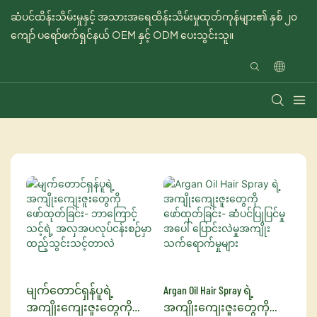
ဆံပင်ထိန်းသိမ်းမှုနှင့် အသားအရေထိန်းသိမ်းမှုထုတ်ကုန်များ၏ နှစ် ၂၀
ကျော် ပရော်ဖက်ရှင်နယ် OEM နှင့် ODM ပေးသွင်းသူ။
မျက်တောင်ရှန်ပူရဲ့
Argan Oil Hair Spray ရဲ့
အကျိုးကျေးဇူးတွေကို
အကျိုးကျေးဇူးတွေကို