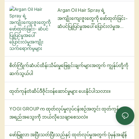
ချင်းစီကို နက်ရှိုင်းစွာ စိမ့်ဝင်ပြီး
အလှအပအစီအစဉ်တွင်မဆို မ
အတွေ့အကြုံတွေအထိ
သည်-
ဆံသားကို ပိုးသားလို နူးညံ့
ရှိမဖြစ်ဖြည့်စွက်ပစ္စည်းတစ်ခု
Argan Oil Hair Spray ရဲ့
ပြောင်းလဲလာခဲ့ပါတယ်။ ဆန်း
ချောမွေ့စေပြီး စီမံခန့်ခွဲရ
ဖြစ်စေသည်။
အကျိုးကျေးဇူးတွေကို ဖော်ထုတ်ခြင်း-
သစ်တီထွင်မှုနဲ့ ကျန်းမာကြံ့ခိုင်မှု
လွယ်ကူစေပါတယ်။ ပုံမှန်
ဆံပင်ပြုပြင်မှုအပေါ် ပြောင်းလဲမှုအကျိုး
ဆိုတဲ့ အမှတ်တံဆိပ်တစ်ခုဖြစ်
ဆံပင်ကို အစိုဓာတ်ထိန်းပါ:
အသုံးပြုခြင်းအားဖြင့် ဆံပင်
သက်ရောက်မှုများ
တဲ့ YOGI က သင့်ရဲ့ ဆံပင်
ဆံပင်ဆီများသည် ဆံပင်ကို
ကျိုးကြေခြင်းကို လျှော့ချပေး
ထိန်းသိမ်းမှုလုပ်ရိုးလုပ်စဉ်ကို
အထူးသဖြင့် ခြောက်သွေ့
ရုံသာမက ဆံပင်အတွင်းပိုင်းက
မြှင့်တင်ဖို့ ပြောင်းလဲစေမယ့်
ပျက်စီးနေသော ဆံပင်များကို
နေ သန်မာစေခြင်းဖြင့် ကျန်းမာ
နည်းလမ်းတစ်ခုကို မိတ်ဆက်
နက်ရှိုင်းစွာ အစိုဓာတ်ထိန်းပေး
စိတ်ကြိုက်ဆံပင်ထိန်းသိမ်းမှုဖြေရှင်းချက်များအတွက် ကျွန်ုပ်တို့ကို
တဲ့ ကြီးထွားမှုကိုလည်း မြှင့်
ပေးလိုက်ပါတယ်- စိတ်ကြိုက်
ပါသည်။ ၎င်းတို့သည် ဆံပင်၏
ဆက်သွယ်ပါ
တင်ပေးပါတယ်။
ပြင်ဆင်နိုင်တဲ့
အစိုဓာတ်ကို ပြန်လည်ထိန်းညှိ
aromatherapy shampoo၊
ပေးပြီး နူးညံ့ချောမွေ့စေရန်
ထုတ်ကုန်တံဆိပ်ဒီဇိုင်းဝန်ဆောင်မှုများ ပေးနိုင်ပါသလား။
conditioner နဲ့ pre-wash
ကူညီပေးနိုင်ပါသည်။
essence တို့ပဲ ဖြစ်ပါတယ်။
YOGI GROUP က ထုတ်လုပ်မှုလုပ်ငန်းစဉ်အတွင်း ထုတ်ကုန်
အရည်အသွေးကို ဘယ်လိုသေချာစေသလဲ။
ပျက်စီးနေသောဆံပင်ကို
ပြုပြင်ပါ-
အဆီအနှစ်တွေမှာပါတဲ့
ဖော်မြူလာ အပြီးသတ်ပြီးသည်နှင့် ထုတ်လုပ်မှုအတွက် ပုံမှန်အချိန်