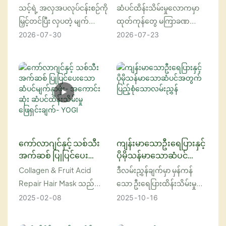
ဖော်ထုတ်ခြင်း- ဘာကြောင့်
ဖော်ထုတ်ခြင်း- ဆံပင်
သင့်ရဲ့ အလှအပလုပ်ငန်းစဉ်ကို
ဆံပင်ထိန်းသိမ်းမှုလောကမှာ
သင့်ရဲ့ အလှအပ
ပြုပြင်မှုအပေါ် ပြောင်းလဲမှု
မြှင့်တင်ပြီး လှပတဲ့ မျက်တောင်
ထုတ်ကုန်တွေ မကြာခဏ
လုပ်ငန်းစဉ်မှာ ထည့်သွင်း
အကျိုးသက်ရောက်မှုများ
မွှေးတွေကို ရရှိဖို့ ရှာဖွေနေပါ
ပေါ်လာပြီး ပျောက်ကွယ်သွား
2026
07
30
2026
07
23
သင့်တာလဲ
သလား။ မျက်တောင်မွှေးတွေ
တတ်တဲ့အတွက် အာဂန်ဆီဆို
ကို သန့်စင်ပေးခြင်း၊ အာဟာရ
တဲ့ ပါဝင်ပစ္စည်းတစ်ခုဟာ
ဖြည့်တင်းပေးခြင်းနဲ့ ပိုမို
အချိန်ကာလရဲ့ စမ်းသပ်မှုကို
ကောင်းမွန်လာစေဖို့အတွက်
ခံနိုင်ရည်ရှိခဲ့ပါတယ်။ အဲဒါ
သင့်ရဲ့ လျှို့ဝှက်လက်နက်ဖြစ်
ကတော့ အာဂန်ဆီပါပဲ။ မော်ရို
တဲ့ မျက်တောင်ရှန်ပူရဲ့
ကိုနိုင်ငံက အာဂန်ပင်ရဲ့
ပြောင်းလဲနိုင်စွမ်းကို ရှာဖွေတွေ့
အခွံမာသီးကနေ ရရှိတဲ့ ဒီ
ရှိလိုက်ပါ။ ဒီ မရှိမဖြစ်
အဖိုးတန်ဆီဟာ ဆံပင်ကို ပိုမို
ကော်လာဂျင်နှင့် သစ်သီး
ကျန်းမာသောဦးရေပြားနှင့်
ထုတ်ကုန်ကို နေ့စဉ် စားသုံးခြင်း
ကောင်းမွန်စေတဲ့ ဂုဏ်သတ္တိ
အက်ဆစ် ပြုပြင်ပေးသော
ပိုမိုသန်မာသောဆံပင်
အားဖြင့် သင့်ရဲ့ မျက်တောင်
များစွာအတွက် လေးစားခံရပါ
ဆံပင်မျက်နှာဖုံး-
အတွက် ပြည့်စုံသော
Collagen & Fruit Acid
ဒီလမ်းညွှန်ချက်မှာ မှန်ကန်
မွှေးတွေရဲ့ သက်တမ်းကို ရှည်
တယ်။ Yogi Care ရဲ့ အာဂန်ဆီ
အကောင်းဆုံး ဆံပင်
လမ်းညွှန်
Repair Hair Mask သည်
သော ဦးရေပြားထိန်းသိမ်းမှု
ထိန်းသိမ်းမှု ဖြေရှင်းချက်-
စေရုံသာမက သဘာဝအတိုင်း
ဆံပင်ဖြန်းဆေးနဲ့ မြင်ရသလို
ဆံပင်ကို အရင်းမှ အဖျားအထိ
နည်းလမ်းများမှတစ်ဆင့်
2025
02
08
2025
10
16
YOGI
မျက်တောင်မွှေး ကြီးထွားမှုကို
အဆင်ပြေတဲ့ ဖြန်းဆေးပုံစံ
အာဟာရဖြည့်တင်းပေးခြင်း၊
ကျန်းမာသောဦးရေပြားကို
လည်း မြှင့်တင်ပေးမှာဖြစ်ပြီး
အဖြစ် အသုံးပြုလိုက်တဲ့အခါ
ပြုပြင်ပေးခြင်းနှင့် ပြန်လည်
ပြန်လည်ရရှိစေရန် လိုအပ်