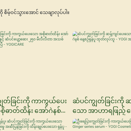
ု စိမ့်ဝင်သွားအောင် သေချာလုပ်ပါ။
ျွတ်ခြင်းကို ကာကွယ်ပေး
ဆံပင်ကျွတ်ခြင်းကို 
ုဓာတ်ထိန်း အော်ဂဲနစ်
သော အာဟာရဖြည့် အေ
်ပူနှင့် ဆံပင်ပျော့ဆေး
နေ့စဉ်ရှန်ပူ ထုတ်လုပ်သ
လီလီတာ အသစ်ရောက်ရှိ
အလှကုန်