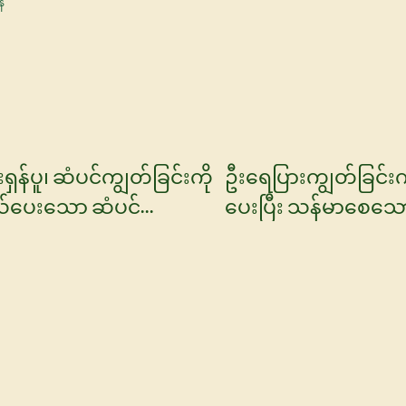
 - YOGICARE
းရှန်ပူ၊ ဆံပင်ကျွတ်ခြင်းကို
ဦးရေပြားကျွတ်ခြင်း
်ပေးသော ဆံပင်
ပေးပြီး သန်မာစေသော
်းမှု အဆီပြန်ခြင်းကို
Series Serum - YOGI Cosm
ပ်ပေးသော ရှန်ပူ - YOGI
န်