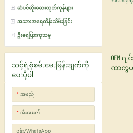
+
လာပါပြီ
ဆံပင်ဆိုးဆေးထုတ်ကုန်များ
ကာဗီးယား ခေါင်းလျှော်ရည်
ဆံပင်ကာကွယ်ပစ္စည်း
ပါမ်လိုးရှင်း
+
အသားအရေထိန်းသိမ်းခြင်း
နာနိုဆံပင်ကုသမှု
ဆံပင်ဆိုးဆေး
+
ဦးရေပြားကုသမှု
ဆံပင်ဖြူဆေးမှုန့်
မျက်နှာသန့်စင်ခရင်မ်
ဆံပင်ဖြူဆေးခရင်မ်
မျက်နှာ တိုနာ
ဘိုင်အိုတင်စီးရီး
OEM ဂျင်
ဆံပင်အောက်ဆီဒိုက်ဖြစ်စေသော
မျက်နှာခရင်မ်
သင့်ရဲ့စုံစမ်းမေးမြန်းချက်ကို
ကာကွယ
ပစ္စည်း
ပေးပို့ပါ
မျက်နှာဆီရမ်
ထိန်းသိမ
ဆံပင်ဆိုးဆေး ကွန်ဒီရှင်နာ
ထိန်းချု
အမည်
အလှကု
အရောင်ရှန်ပူ
အီးမေးလ်
ဖုန်း/whatsApp