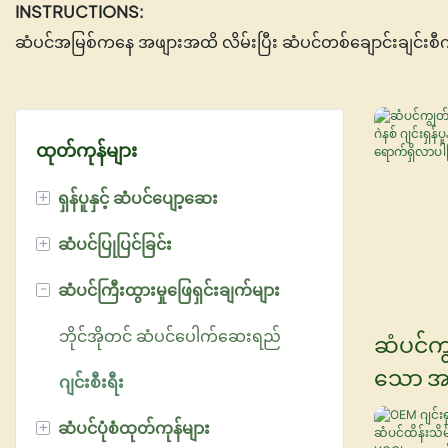
INSTRUCTIONS:
ဆံပင်အမြစ်ကနေ အဖျားအထိ လိမ်းပြီး ဆံပင်တစ်ချောင်းချင်းစီကိ
ထုတ်ကုန်များ
+
ရှန်ပူနှင့် ဆံပင်ပျော့ဆေး
+
ဆံပင်ပြုပြင်ခြင်း
အာဂန်ဆီ ခေါင်းလျှော်ရည်
-
ဆံပင်ကြီးထွားမှုဖြေရှင်းချက်များ
မာရူလာ စီးရီး
ကီရာတင်ဆံပင်ကုသမှု
U keratin ခေါင်းလျှော်ရည်
ဆံပင်မျက်နှာဖုံးကုသမှု
ဘိုင်အိုတင် ဆံပင်ပေါက်ဆေးရည်
ဆံပင်က
သော အစိ
ငွေရောင် ခေါင်းလျှော်ရည်
သစ်သီးအက်ဆစ်ဆံပင်ထိန်းသိမ်းမှု
ဂျင်းစီးရီး
ဂျင်းရှန
+
ဆံပင်ပုံစံထုတ်ကုန်များ
ခေါင်းလျှော်ရည်မှုန့်
ဆံပင်ဆေးရည်ကုသမှု
၂၅၀ မီ