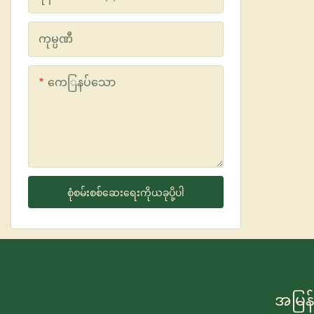
ကုမ္ပဏီ
ကေြနပ်သော
စုံစမ်းစစ်ဆေးရေးကိုယခုပို့ပါ
အမြန်