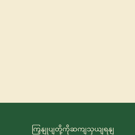
ကြှနျုပျတို့ကိုဆကျသှယျရနျ