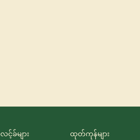
လင့်ခ်များ
ထုတ်ကုန်များ