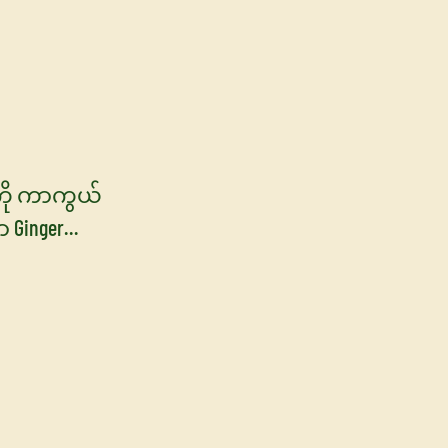
အလှကုန်
ကို ကာကွယ်
 Ginger
etics