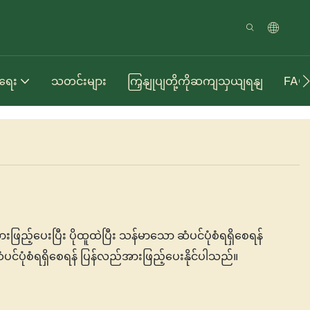
ာရေး
သတင်းများ
ကြှနျုပျတို့ကိုဆကျသှယျရနျ
FAQ
ြည့်ပေးပြီး ပိုထူထဲပြီး သန်မာသော ဆံပင်ပုံစံရရှိစေရန်
ပင်ပုံစံရရှိစေရန် ပြန်လည်အားဖြည့်ပေးနိုင်ပါသည်။