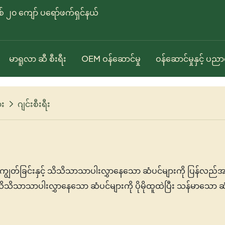
ှစ် ၂၀ ကျော် ပရော်ဖက်ရှင်နယ်
မာရူလာ ဆီ စီးရီး
OEM ဝန်ဆောင်မှု
ဝန်ဆောင်မှုနှင့် ပည
ား
ဂျင်းစီးရီး
ျွတ်ခြင်းနှင့် သိသိသာသာပါးလွှာနေသော ဆံပင်များကို ပြန်လည်အားဖ
 သိသိသာသာပါးလွှာနေသော ဆံပင်များကို ပိုမိုထူထဲပြီး သန်မာသော ဆံ