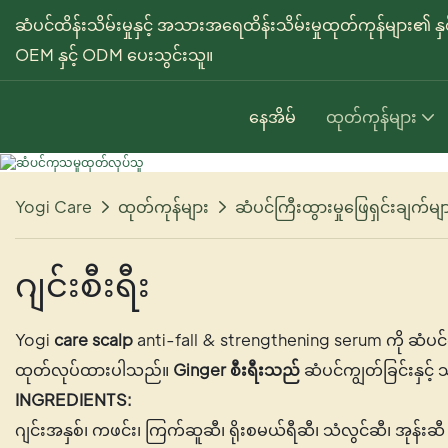
ဆံပင်ထိန်းသိမ်းမှုနှင့် အသားအရေထိန်းသိမ်းမှုထုတ်ကုန်များ၏ န
OEM နှင့် ODM ပေးသွင်းသူ။
နေအိမ်
ထုတ်ကုန်များ
Yogi Care
ထုတ်ကုန်များ
ဆံပင်ကြီးထွားမှုဖြေရှင်းချက်မျ
ဂျင်းစီးရီး
Yogi
care scalp
anti-fall & strengthening serum ကို ဆံပင်က
ထုတ်လုပ်ထားပါသည်။
Ginger စီးရီးသည်
ဆံပင်ကျွတ်ခြင်းနှင့်
INGREDIENTS:
ဂျင်းအနှစ်၊ ကဖင်း၊ ကြက်ဆူဆီ၊ ရိုးစမယ်ရီဆီ၊ သံလွင်ဆီ၊ အုန်းဆီ