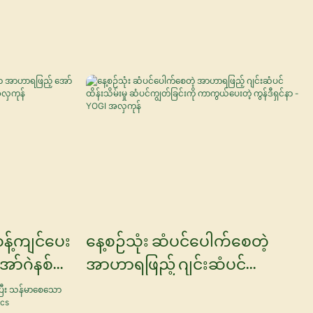
ဆန့်ကျင်ပေး
နေ့စဉ်သုံး ဆံပင်ပေါက်စေတဲ့
ာ်ဂဲနစ်
အာဟာရဖြည့် ဂျင်းဆံပင်
ူ - YOGI
ထိန်းသိမ်းမှု ဆံပင်ကျွတ်ခြင်းကို
ကာကွယ်ပေးတဲ့ ကွန်ဒီရှင်နာ - YOGI