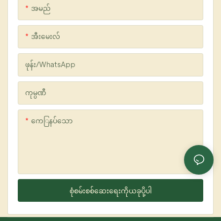
အမည်
ခေါင်းလျှော်ရည်
ဆံပင်ဆိုးဆေး
အီးမေးလ်
ဖုန်း/whatsApp
ကုမ္ပဏီ
ကေြနပ်သော
စုံစမ်းစစ်ဆေးရေးကိုယခုပို့ပါ