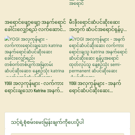
အရောင်ဖျော့ဖျော့ အနက်ရောင်
မီးခိုးရောင်ဆံပင်ဆိုးဆေး
ခေါင်းလျှော်ရည် လက်ဆောင်
အတွက် ဆံပင်အရောင်ရှန်ပူ
အစုံ ၁၀ ခုပါ ဘူးခွံအစုံ
မိနစ်ပိုင်းအတွင်း ဆံပင်
အရောင်ကြာရှည်ခံ 30 ML–3-In-1
ဆံပင်အရောင်
YOGI အလှကုန်များ - လက်ကား
YOGI အလှကုန်များ - အနက်
ရောင်းချသော Katrina အနက်
ရောင်ဆံပင်ဆိုးဆေး
ရောင်ဆံပင်ဆိုးဆေး
လက်ကားရောင်းချသူ Katrina
ခေါင်းလျှော်ရည်၊
အနက်ရောင်ဆံပင်ဆိုးဆေး ရှန်
တစ်ဝက်တစ်ပျက်အမြဲတမ်း
ပူအရောင် ထုတ်လုပ်သူ နေ့စဉ်
ဆံပင်ဆိုးဆေး၊ နေ့စဉ်သုံး
သုံး Semi-Permanent
သင့်ရဲ့စုံစမ်းမေးမြန်းချက်ကိုပေးပို့ပါ
Katrina အနက်ရောင်
ဆံပင်ဆိုးဆေး ဆံပင်ဆိုးဆေး
ဆံပင်ဆိုးဆေး