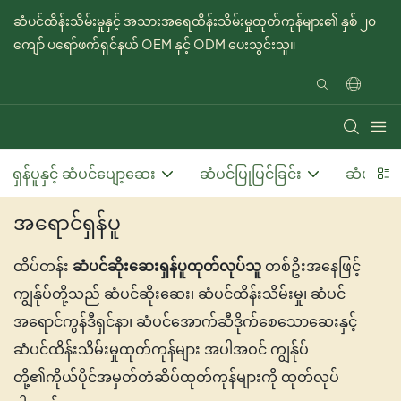
ဆံပင်ထိန်းသိမ်းမှုနှင့် အသားအရေထိန်းသိမ်းမှုထုတ်ကုန်များ၏ နှစ် ၂၀
ကျော် ပရော်ဖက်ရှင်နယ် OEM နှင့် ODM ပေးသွင်းသူ။
ရှန်ပူနှင့် ဆံပင်ပျော့ဆေး
ဆံပင်ပြုပြင်ခြင်း
ဆံပင်ကြီ
အရောင်ရှန်ပူ
တစ်ဦးအနေဖြင့်
ထိပ်တန်း
ဆံပင်ဆိုးဆေးရှန်ပူထုတ်လုပ်သူ
ကျွန်ုပ်တို့သည် ဆံပင်ဆိုးဆေး၊ ဆံပင်ထိန်းသိမ်းမှု၊ ဆံပင်
အရောင်ကွန်ဒီရှင်နာ၊ ဆံပင်အောက်ဆီဒိုက်စေသောဆေးနှင့်
ဆံပင်ထိန်းသိမ်းမှုထုတ်ကုန်များ အပါအဝင် ကျွန်ုပ်
တို့၏ကိုယ်ပိုင်အမှတ်တံဆိပ်ထုတ်ကုန်များကို ထုတ်လုပ်