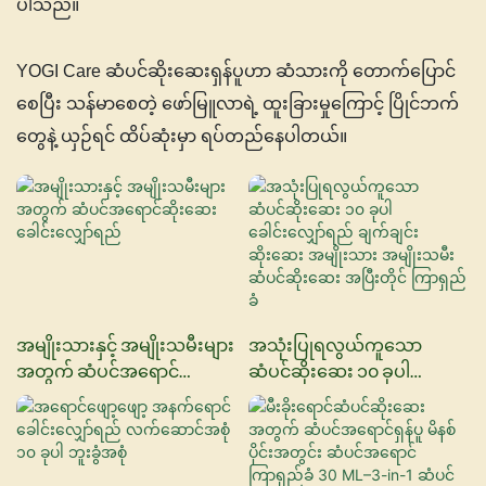
ပါသည်။
YOGI Care ဆံပင်ဆိုးဆေးရှန်ပူဟာ ဆံသားကို တောက်ပြောင်
စေပြီး သန်မာစေတဲ့ ဖော်မြူလာရဲ့ ထူးခြားမှုကြောင့် ပြိုင်ဘက်
တွေနဲ့ ယှဉ်ရင် ထိပ်ဆုံးမှာ ရပ်တည်နေပါတယ်။
အမျိုးသားနှင့် အမျိုးသမီးများ
အသုံးပြုရလွယ်ကူသော
အတွက် ဆံပင်အရောင်
ဆံပင်ဆိုးဆေး ၁၀ ခုပါ
ဆိုးဆေး ခေါင်းလျှော်ရည်
ခေါင်းလျှော်ရည် ချက်ချင်း
ဆိုးဆေး အမျိုးသား
အမျိုးသမီး ဆံပင်ဆိုးဆေး
အပြီးတိုင် ကြာရှည်ခံ