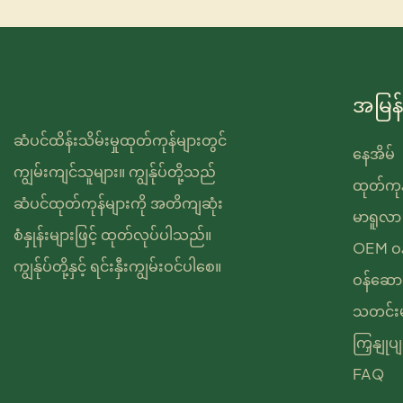
အမြန်
ဆံပင်ထိန်းသိမ်းမှုထုတ်ကုန်များတွင်
နေအိမ်
ကျွမ်းကျင်သူများ။ ကျွန်ုပ်တို့သည်
ထုတ်ကုန
ဆံပင်ထုတ်ကုန်များကို အတိကျဆုံး
မာရူလာ 
စံနှုန်းများဖြင့် ထုတ်လုပ်ပါသည်။
OEM ဝန်
ကျွန်ုပ်တို့နှင့် ရင်းနှီးကျွမ်းဝင်ပါစေ။
ဝန်ဆောင
သတင်းမ
ကြှနျုပ
FAQ