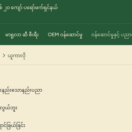
ှစ် ၂၀ ကျော် ပရော်ဖက်ရှင်နယ်
မာရူလာ ဆီ စီးရီး
OEM ဝန်ဆောင်မှု
ဝန်ဆောင်မှုနှင့် ပည
ယူကာလို
ယားနည်းသောနည်းပညာ
ု့မလွယ်ဘူး
င်ခြယ်ခြင်း