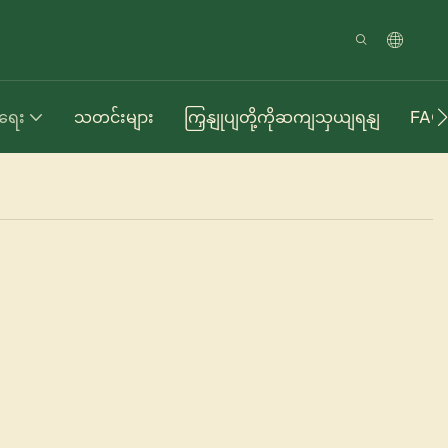
ာရေး
သတင်းများ
ကြှနျုပျတို့ကိုဆကျသှယျရနျ
FAQ