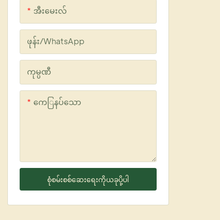
သည်။
အီးမေးလ်
ဖုန်း/whatsApp
ကုမ္ပဏီ
ကေြနပ်သော
စုံစမ်းစစ်ဆေးရေးကိုယခုပို့ပါ