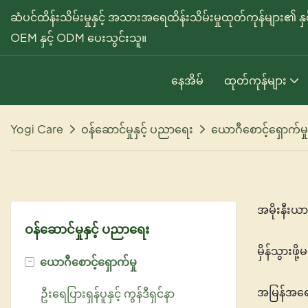
ဆံပင်ထိန်းသိမ်းမှုနှင့် အသားအရေထိန်းသိမ်းမှုထုတ်ကုန်များ၏ န
OEM နှင့် ODM ပေးသွင်းသူ။
နေအိမ်
ထုတ်ကုန်များ
Yogi Care
ဝန်ဆောင်မှုနှင့် ပညာရေး
ယောဂီစောင့်ရှောက်မှု
အမိုးနီး
ဝန်ဆောင်မှုနှင့် ပညာရေး
မှိန်သွားဖိ
-
ယောဂီစောင့်ရှောက်မှု
အမြန်အရော
ဦးရေပြားရှန်ပူနှင့် ကွန်ဒီရှင်နာ