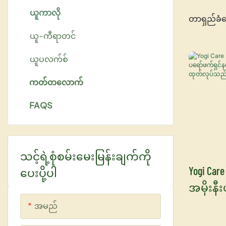
ယူကာလို
တာရှည်ခံ
ယူ-ကီရာတင်
ယူပလက်စ်
ကတ်တလောက်
FAQS
သင့်ရဲ့စုံစမ်းမေးမြန်းချက်ကို
Yogi Car
ပေးပို့ပါ
အမိုးန
ဖက်ရှင်
အမည်
ကို တရုတ