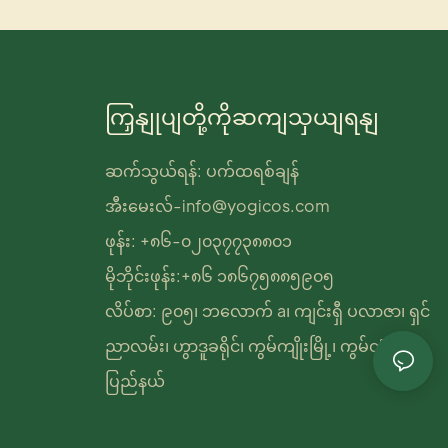
ကြှနျုပျတို့ကိုဆကျသှယျရနျ
ဆက်သွယ်ရန်: ပက်ထရစ်ချန်
အီးမေးလ်-
info@yogicos.com
ဖုန်း: +၈၆-၀၂၀၃၇၇၃၈၈၀၁
မိုဘိုင်းဖုန်း:+၈၆ ၁၈၆၇၅၈၈၅၉၀၅
လိပ်စာ: ၉၀၅၊ ဘလောက် a၊ ကျင်းရှီ ပလာဇာ၊ ရှင်
ညာလမ်း၊ ဟွာဒူခရိုင်၊ ကွမ်ကျိုးမြို့၊ ကွမ်တုံ
ပြည်နယ်