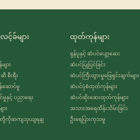
လင့်ခ်များ
ထုတ်ကုန်များ
ရှန်ပူနှင့် ဆံပင်ပျော့ဆေး
်များ
ဆံပင်ပြုပြင်ခြင်း
ဆီ စီးရီး
ဆံပင်ကြီးထွားမှုဖြေရှင်းချက်များ
ဆောင်မှု
ဆံပင်ပုံစံထုတ်ကုန်များ
်မှုနှင့် ပညာရေး
ဆံပင်ဆိုးဆေးထုတ်ကုန်များ
ျား
အသားအရေထိန်းသိမ်းခြင်း
ျတို့ကိုဆကျသှယျရနျ
ဦးရေပြားကုသမှု