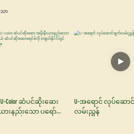
သော
e U-Color ဆံပင်ဆိုးဆေး
U-အရောင် လုပ်ဆောင
ီးယားနည်းသော ပရော်
လမ်းညွှန်
နယ် ဆံပင်ဆိုးဆေးခရင်မ်
်နိုင်ငံတွင် ထုတ်လုပ်