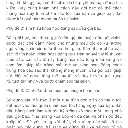
hảo, thì dầu gội bạc có thể chính là bí quyết mà bạn đang tìm
kiếm. Hãy cùng khám phá cách dầu gội bạc có thể cách
mạng hóa quy trình chăm sóc tóc của bạn và giúp bạn đạt
được kết quả như mong muốn tại salon.
Phụ đề 2: Tìm hiểu khoa học đằng sau dầu gội bạc
Dầu gội bạc, còn được gọi là dầu gội tím hoặc dầu gội violet,
được đặc chế dành riêng cho những màu tóc có xu hướng
ngả vàng hoặc xỉn màu theo thời gian. Sản phẩm chứa các
sắc tố tím hoặc violet hoạt động dựa trên nguyên lý lý thuyết
màu sắc: các sắc tố này trung hòa các tông màu vàng và
cam ấm, giúp tóc trông mát mẻ và sáng hơn. Bằng cách
trung hòa các sắc thái không mong muốn, dầu gội bạc giúp
cải thiện vẻ ngoài tổng thể của tóc và duy trì vẻ ngoài rạng
rỡ, tươi tắn như vừa được chăm sóc tại salon.
Phụ đề 3: Cách đạt được mái tóc nhuộm hoàn hảo
Sử dụng dầu gội bạc là một quy trình đơn giản có thể được
kết hợp vào thói quen chăm sóc tóc hàng ngày của bạn. Bắt
đầu bằng cách làm ướt tóc kỹ lưỡng và thoa một lượng nhỏ
dầu gội bạc. Nhẹ nhàng xoa bóp lên da đầu và phân bố đều
khắp tóc. Để yên trong vài phút, cho phép các sắc tố tím
phát huy tác dụng. Xả sạch và dùng dầu xả để duy trì độ