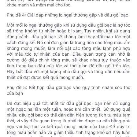
khỏe mạnh và mềm mại cho tóc.
Phụ đề 4: Giải đáp những lo ngại thường gặp về dầu gội bạc
Một mối lo ngại thường gặp khi sử dụng dầu gội bạc là sợ tóc
sẽ trông không tự nhiên hoặc bị xám. Tuy nhiên, khi sử dụng
đúng cách, dầu gội bạc sẽ không làm thay đổi màu tóc một
cách đáng kể. Nó chỉ đơn giản là trung hòa các tông màu ấm
không mong muốn, làm nổi bật các tông màu lạnh phù hợp
với màu tóc tự nhiên của bạn. Điều quan trọng cần nhớ là
cường độ điều chỉnh tông màu sẽ khác nhau tùy thuộc vào
tình trạng ban đầu của tóc và thời gian để dầu gội trên tóc.
Hãy bắt đầu với một lượng nhỏ dầu gội và tăng dần nếu cần
thiết để đạt được kết quả mong muốn.
Phụ đề 5: Kết hợp dầu gội bạc vào quy trình chăm sóc tóc
của bạn
Để đạt hiệu quả tốt nhất từ ​​dầu gội bạc, bạn nên sử dụng
một hoặc hai lần một tuần, hoặc khi cần thiết. Sử dụng quá
nhiều dầu gội bạc có thể dẫn đến hiện tượng tích tụ màu tạm
thời, vì vậy điều quan trọng là phải tìm được sự cân bằng phù
hợp với loại tóc và kết quả mong muốn của bạn. Để duy trì
tông màu hoàn hảo và giảm thiểu tình trạng khô xơ, hãy luôn