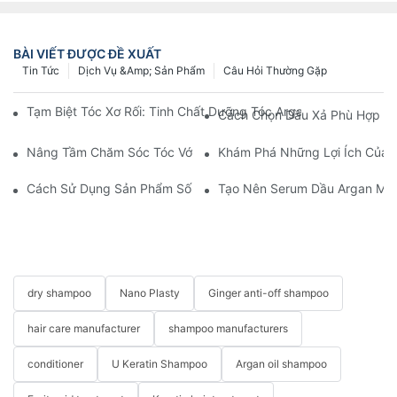
BÀI VIẾT ĐƯỢC ĐỀ XUẤT
Tin Tức
Dịch Vụ &amp; Sản Phẩm
Câu Hỏi Thường Gặp
Tạm Biệt Tóc Xơ Rối: Tinh Chất Dưỡng Tóc Argan Oil Cho Mái 
Cách Chọn Dầu Xả Phù Hợp Vớ
Nâng Tầm Chăm Sóc Tóc Với YOGI: Dầu Gội Không Chứa Sulfate
Khám Phá Những Lợi Ích Của 
Cách Sử Dụng Sản Phẩm Số 9 Để Phục Hồi Tóc Hư Tổn? - YOGI
Tạo Nên Serum Dầu Argan Ma-
dry shampoo
Nano Plasty
Ginger anti-off shampoo
hair care manufacturer
shampoo manufacturers
conditioner
U Keratin Shampoo
Argan oil shampoo