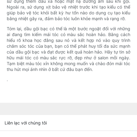
sử dụng thêm dầu xả hoặc mặt nạ dưỡng ẩm sau khi gội.
Ngoài ra, sử dụng xịt bảo vệ nhiệt trước khi tạo kiểu có thể
giúp bảo vệ tóc khỏi bất kỳ hư tổn nào do dụng cụ tạo kiểu
bằng nhiệt gây ra, đảm bảo tóc luôn khỏe mạnh và rạng rỡ.
Tóm lại, dầu gội bạc có thể là một bước ngoặt đối với những
ai đang tìm kiếm mái tóc có màu sắc hoàn hảo. Bằng cách
hiểu rõ khoa học đằng sau nó và kết hợp nó vào quy trình
chăm sóc tóc của bạn, bạn có thể phát huy tối đa sức mạnh
của dầu gội bạc và đạt được kết quả hoàn hảo. Hãy tự tin sở
hữu mái tóc có màu sắc rực rỡ, đẹp như ở salon mỗi ngày.
Tạm biệt màu tóc xỉn không mong muốn và chào đón mái tóc
thu hút mọi ánh nhìn ở bất cứ đâu bạn đến.
.
Liên lạc với chúng tôi