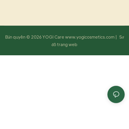
Bản quyền © 2026 YOGI Care
www.yogicosmetics.com
|
Sơ
đồ trang web