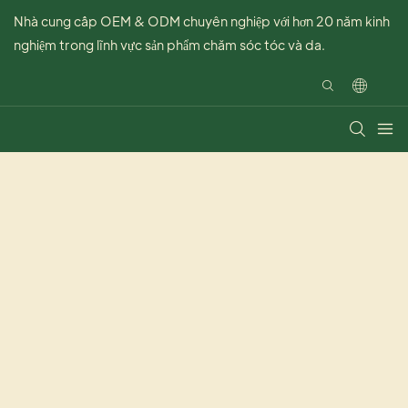
Nhà cung cấp OEM & ODM chuyên nghiệp với hơn 20 năm kinh
nghiệm trong lĩnh vực sản phẩm chăm sóc tóc và da.