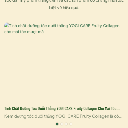
biệt về hiệu quả.
Tinh Chất Dưỡng Tóc Duỗi Thẳng YOGI CARE Fruity Collagen Cho Mái Tóc
Mượt Mà
Kem dưỡng tóc duỗi thẳng YOGI CARE Fruity Collagen là công
ỏ
thức nuôi dưỡng được thiết kế để làm mượt tóc xơ rối và giúp tóc