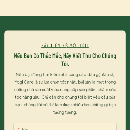
mềm mượt, óng ả. Với thành phần collagen và chiết xuất trái
c
cây, sản phẩm này không chỉ duỗi thẳng tóc mà còn tăng cường
độ bóng và độ đàn hồi, giúp tóc khỏe mạnh và dễ vào nếp.
HÃY LIÊN HỆ VỚI TÔI!
Nếu Bạn Có Thắc Mắc, Hãy Viết Thư Cho Chúng
Tôi.
Nếu bạn đang tìm kiếm nhà cung cấp dầu gội đầu sỉ,
Yogi Care là sự lựa chọn tốt nhất, bởi đây là một trong
những nhà sản xuất/nhà cung cấp sản phẩm chăm sóc
tóc hàng đầu. Chỉ cần cho chúng tôi biết yêu cầu của
bạn, chúng tôi có thể làm được nhiều hơn những gì bạn
tưởng tượng.
Tên