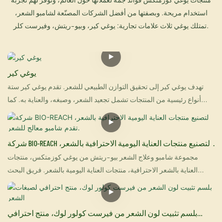
استخدام مريحة. وبصفتها من أفضل الشركات المصنّعة لشامبو الشعر،
تمتلك يوغي ثلاث علامات تجارية: يوغي كير، وبيو-ريتش، وفيرست كلر.
يوغي كير
تهدف يوغي كير إلى تحقيق التوازن الطبيعي للشعر. تقدم يوغي كير ستة
أنواع رئيسية من المنتجات تشمل تجعيد الشعر، وصبغه، والعناية به. كما
يحظى يو-كيراتين بشعبية واسعة في العديد من البلدان بفضل فعاليته
المذهلة في فرد الشعر وإصلاح الشعر التالف في آن واحد. يُعدّ علاجًا فوريًا
للشعر التالف، ويُحسّن مظهر الشعر الصحي. يتميز كريم صبغة الشعر من
شركة BIO-REACH لتصنيع منتجات العناية اليومية الاحترافية بالشعر،
يوغي كير أيضًا بجودته العالية، حيث يمنحك لونًا زاهيًا وثابتًا يدوم طويلًا.
تقدم شامبو معالج للشعر.
مجموعة شامبو وعلاج الشعر بيو-ريتش من يوغي كوزمتكس، منتجات
والأهم من ذلك، سهولة استخدامه، مما يتيح لكِ تغيير لون شعركِ بسهولة
العناية بالشعر الاحترافية، منتجات العناية اليومية بالشعر. فريق البحث
تامة.
والتطوير المحترف في يوغي كوزمتكس. شامبو التنقية رقم 1: شامبو بيو-
ريتش المنقي الذي يزيل الرواسب وتراكم مستحضرات التجميل بسهولة.
يتميز هذا الشامبو بقدرته على إذابة الشوائب وتحسين مظهر الشعر فورًا.
بلسم تثبيت لون الشعر من فيرست كولور لوك، منتج احترافي
كما أنه يزيل الرواسب وتراكم مستحضرات التجميل، ويعيد للشعر حيويته