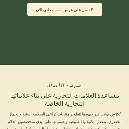
احصل على عرض سعر مجاني الآن!
شركاء الأعمال
مساعدة العلامات التجارية على بناء علاماتها
التجارية الخاصة
تُكرّس يوغي كير جهودها لتطوير منتجات تُراعي السلامة البيئية والجمال
العصري. بفضل مكوناتها الطبيعية وتصميمها على أيدي متخصصين، تُقدّم
منتجات يوغي كوزمتكس فوائد جمّة لعملائها حول العالم، وتُوفّر لهم تجربة