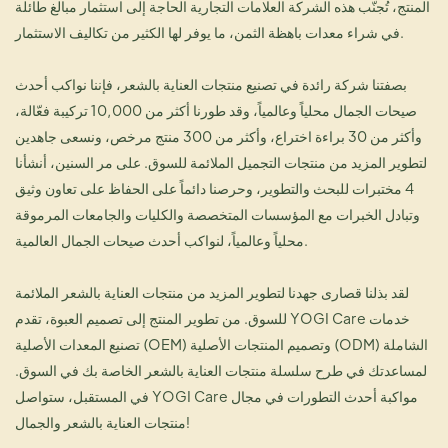
المنتج، تُجنّب هذه الشركة العلامات التجارية الحاجة إلى استثمار مبالغ طائلة
في شراء معدات باهظة الثمن، ما يوفر لها الكثير من تكاليف الاستثمار.
بصفتنا شركة رائدة في تصنيع منتجات العناية بالشعر، فإننا نواكب أحدث
صيحات الجمال محلياً وعالمياً، وقد طورنا أكثر من 10,000 تركيبة فعّالة،
وأكثر من 30 براءة اختراع، وأكثر من 300 منتج مرخص، ونسعى جاهدين
لتطوير المزيد من منتجات التجميل الملائمة للسوق. على مر السنين، أنشأنا
4 مختبرات للبحث والتطوير، وحرصنا دائماً على الحفاظ على تعاون وثيق
وتبادل الخبرات مع المؤسسات المتخصصة والكليات والجامعات المرموقة
محلياً وعالمياً، لنواكب أحدث صيحات الجمال العالمية.
لقد بذلنا قصارى جهدنا لتطوير المزيد من منتجات العناية بالشعر الملائمة
للسوق. من تطوير المنتج إلى تصميم العبوة، تقدم YOGI Care خدمات
تصنيع المعدات الأصلية (OEM) وتصميم المنتجات الأصلية (ODM) الشاملة
لمساعدتك في طرح سلسلة منتجات العناية بالشعر الخاصة بك في السوق.
في المستقبل، ستواصل YOGI Care مواكبة أحدث التطورات في مجال
منتجات العناية بالشعر والجمال!