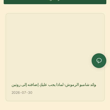
التالفة حيويتها ويمنحها ملمسًا ناعمًا ولامعًا كالحرير.
يُرمم ويُجدد الشعر بفيتامينات الكافيار الطبيعية وأوميغا 3.
فوائد شامبو الرموش: لماذا يجب عليكِ إضافته إلى روتين
جمالكِ؟
2026
07
30