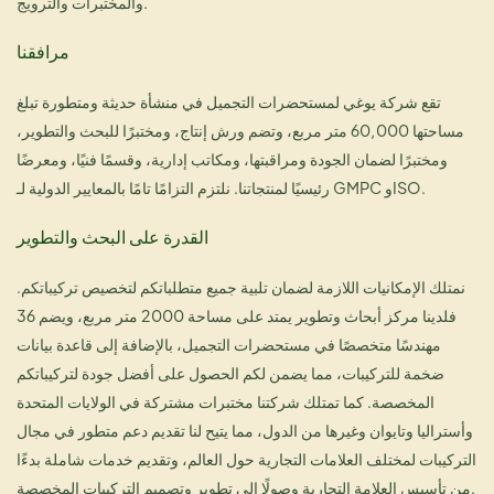
والمختبرات والترويج.
مرافقنا
تقع شركة يوغي لمستحضرات التجميل في منشأة حديثة ومتطورة تبلغ
مساحتها 60,000 متر مربع، وتضم ورش إنتاج، ومختبرًا للبحث والتطوير،
ومختبرًا لضمان الجودة ومراقبتها، ومكاتب إدارية، وقسمًا فنيًا، ومعرضًا
رئيسيًا لمنتجاتنا. نلتزم التزامًا تامًا بالمعايير الدولية لـ GMPC وISO.
القدرة على البحث والتطوير
نمتلك الإمكانيات اللازمة لضمان تلبية جميع متطلباتكم لتخصيص تركيباتكم.
فلدينا مركز أبحاث وتطوير يمتد على مساحة 2000 متر مربع، ويضم 36
مهندسًا متخصصًا في مستحضرات التجميل، بالإضافة إلى قاعدة بيانات
ضخمة للتركيبات، مما يضمن لكم الحصول على أفضل جودة لتركيباتكم
المخصصة. كما تمتلك شركتنا مختبرات مشتركة في الولايات المتحدة
وأستراليا وتايوان وغيرها من الدول، مما يتيح لنا تقديم دعم متطور في مجال
التركيبات لمختلف العلامات التجارية حول العالم، وتقديم خدمات شاملة بدءًا
من تأسيس العلامة التجارية وصولًا إلى تطوير وتصميم التركيبات المخصصة.