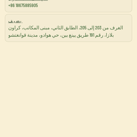
+86 18675885905
يضيف
الغرف من 203 إلى 205، الطابق الثاني، مبنى المكاتب، كراون
بلازا، رقم 191 طريق يينغ بين، حي هوادو، مدينة قوانغتشو