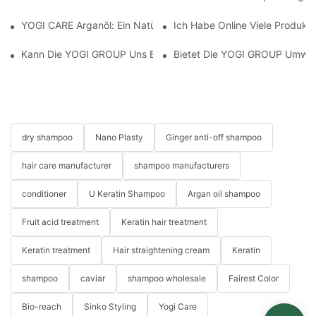
YOGI CARE Arganöl: Ein Natürliches Elixier Für Gesunde Haut 
Ich Habe Online Viele Produkt
Kann Die YOGI GROUP Uns Bei Der Entwicklung Maßgeschneider
Bietet Die YOGI GROUP Umwelt
dry shampoo
Nano Plasty
Ginger anti-off shampoo
hair care manufacturer
shampoo manufacturers
conditioner
U Keratin Shampoo
Argan oil shampoo
Fruit acid treatment
Keratin hair treatment
Keratin treatment
Hair straightening cream
Keratin
shampoo
caviar
shampoo wholesale
Fairest Color
Bio-reach
Sinko Styling
Yogi Care