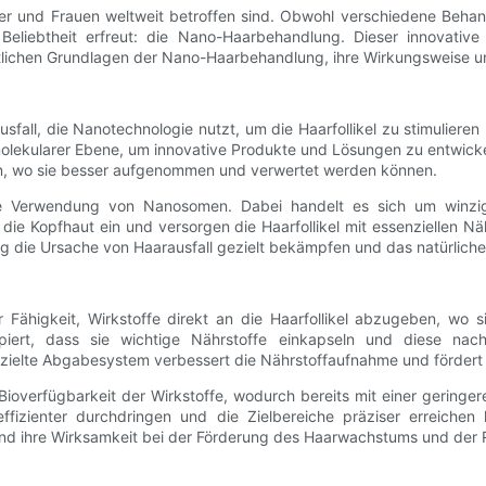
ner und Frauen weltweit betroffen sind. Obwohl verschiedene Behan
eliebtheit erfreut: die Nano-Haarbehandlung. Dieser innovative
lichen Grundlagen der Nano-Haarbehandlung, ihre Wirkungsweise und 
usfall, die Nanotechnologie nutzt, um die Haarfollikel zu stimulie
 molekularer Ebene, um innovative Produkte und Lösungen zu entwic
eren, wo sie besser aufgenommen und verwertet werden können.
die Verwendung von Nanosomen. Dabei handelt es sich um winzige
 die Kopfhaut ein und versorgen die Haarfollikel mit essenziellen
die Ursache von Haarausfall gezielt bekämpfen und das natürlich
Fähigkeit, Wirkstoffe direkt an die Haarfollikel abzugeben, wo si
rt, dass sie wichtige Nährstoffe einkapseln und diese nach 
 gezielte Abgabesystem verbessert die Nährstoffaufnahme und förder
Bioverfügbarkeit der Wirkstoffe, wodurch bereits mit einer gering
e effizienter durchdringen und die Zielbereiche präziser erreic
 und ihre Wirksamkeit bei der Förderung des Haarwachstums und der