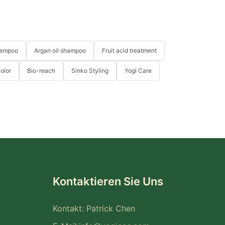
hampoo
Argan oil shampoo
Fruit acid treatment
Color
Bio-reach
Sinko Styling
Yogi Care
Kontaktieren Sie Uns
Kontakt: Patrick Chen