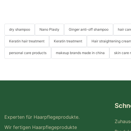
dry shampoo
Nano Plasty
Ginger anti-off shampoo
hair ca
Keratin hair treatment
Keratin treatment
Hair straightening crea
personal care products
makeup brands made in china
skin care
Schne
Experten für Haarpflegeprodukte.
Zuhaus
Wir fertigen Haarpflegeprodukte