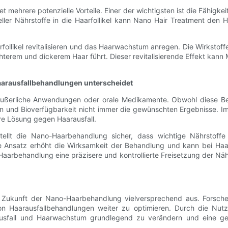
 mehrere potenzielle Vorteile. Einer der wichtigsten ist die Fähigk
eller Nährstoffe in die Haarfollikel kann Nano Hair Treatment den 
llikel revitalisieren und das Haarwachstum anregen. Die Wirkstof
ichterem und dickerem Haar führt. Dieser revitalisierende Effekt k
arausfallbehandlungen unterscheidet
äußerliche Anwendungen oder orale Medikamente. Obwohl diese B
ion und Bioverfügbarkeit nicht immer die gewünschten Ergebnisse.
re Lösung gegen Haarausfall.
llt die Nano-Haarbehandlung sicher, dass wichtige Nährstoffe d
Ansatz erhöht die Wirksamkeit der Behandlung und kann bei Haarau
aarbehandlung eine präzisere und kontrollierte Freisetzung der Näh
ie Zukunft der Nano-Haarbehandlung vielversprechend aus. Forsch
n Haarausfallbehandlungen weiter zu optimieren. Durch die Nut
sfall und Haarwachstum grundlegend zu verändern und eine geziel