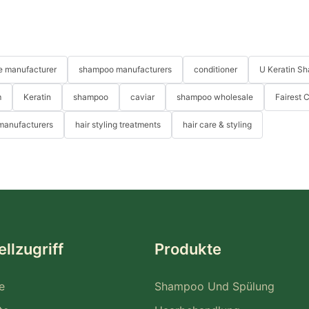
re manufacturer
shampoo manufacturers
conditioner
U Keratin S
m
Keratin
shampoo
caviar
shampoo wholesale
Fairest 
 manufacturers
hair styling treatments
hair care & styling
llzugriff
Produkte
e
Shampoo Und Spülung