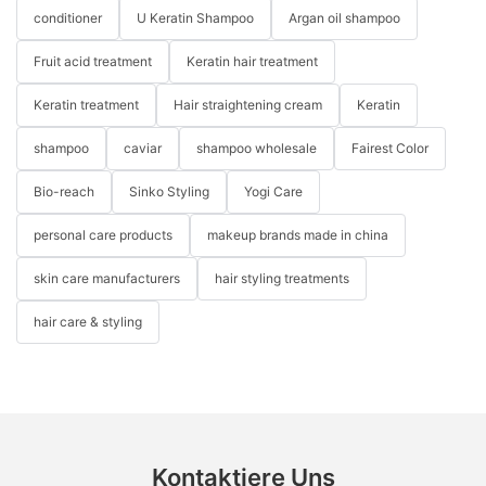
conditioner
U Keratin Shampoo
Argan oil shampoo
Fruit acid treatment
Keratin hair treatment
Keratin treatment
Hair straightening cream
Keratin
shampoo
caviar
shampoo wholesale
Fairest Color
Bio-reach
Sinko Styling
Yogi Care
personal care products
makeup brands made in china
skin care manufacturers
hair styling treatments
hair care & styling
Kontaktiere Uns