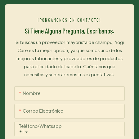
capilar, protegiendo eficazmente el cabello. Tinte
hipoalergénico. 4. Contiene diversas moléculas compuestas
¡PONGÁMONOS EN CONTACTO!
de tónico capilar que penetran en la capa interna del cabello,
Si Tiene Alguna Pregunta, Escríbanos.
proporcionando un doble cuidado para que el cabello luzca
brillante y suave.
Si buscas un proveedor mayorista de champú, Yogi
Care es tu mejor opción, ya que somos uno de los
mejores fabricantes y proveedores de productos
para el cuidado del cabello. Cuéntanos qué
necesitas y superaremos tus expectativas.
Nombre
Correo Electrónico
Teléfono/whatsapp
+1