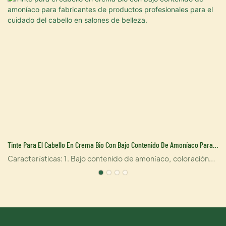
s
Tinte Para El Cabello En Crema Bio Con Bajo Contenido De Amoníaco Para
Fabricantes De Productos Profesionales Para El Cuidado Del Cabello En
Características: 1. Bajo contenido de amoníaco, coloración
Salones De Belleza.
permanente única de larga duración. 2. Contiene
ingredientes estables que fijan los factores de color en la
capa interna del cabello; el color es natural y ayuda a teñir el
cabello con precisión. 3. Contiene múltiples esencias de
hierbas naturales que reducen considerablemente el daño