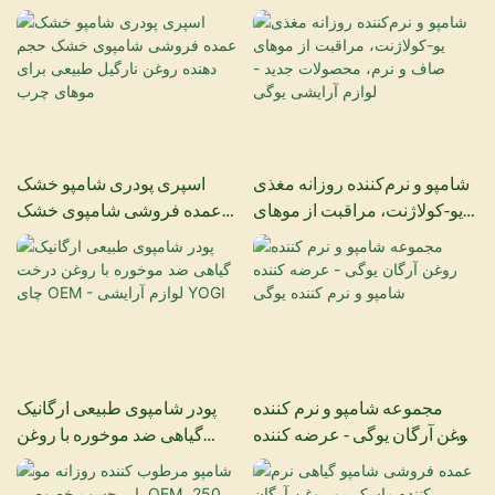
خشک جدید با قابلیت حذف
موهای فر با عصاره ماکادمیا
سریع چربی و موس شامپو
خشک
شامپو و نرم‌کننده روزانه مغذی
اسپری پودری شامپو خشک
یو-کولاژنت، مراقبت از موهای
عمده فروشی شامپوی خشک
صاف و نرم، محصولات جدید -
حجم دهنده روغن نارگیل طبیعی
لوازم آرایشی یوگی
برای موهای چرب
مجموعه شامپو و نرم کننده
پودر شامپوی طبیعی ارگانیک
روغن آرگان یوگی - عرضه کننده
گیاهی ضد موخوره با روغن
شامپو و نرم کننده یوگی
درخت چای OEM - لوازم آرایشی
YOGI