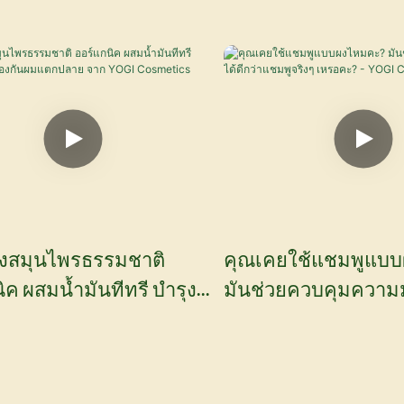
งสมุนไพรธรรมชาติ
คุณเคยใช้แชมพูแบ
ิค ผสมน้ำมันทีทรี บำรุง
มันช่วยควบคุมความมั
 ป้องกันผมแตกปลาย จาก
แชมพูจริงๆ เหรอคะ? -
metics
Cosmetics