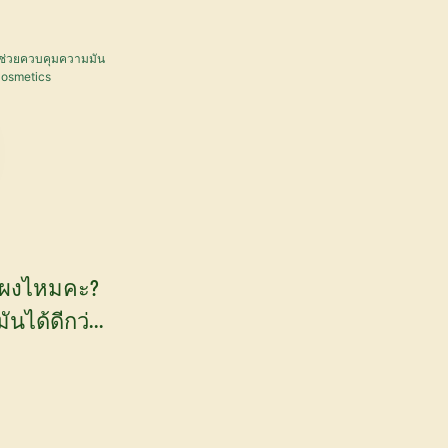
บผงไหมคะ?
นได้ดีกว่า
 YOGI