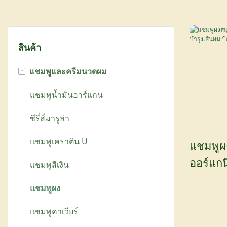
สินค้า
-
แชมพูและครีมนวดผม
แชมพูน้ำมันอาร์แกน
ซีรี่ส์มารูล่า
แชมพูเคราติน U
แชมพูผ
ออร์แกน
แชมพูสีเงิน
เส้นผม
แชมพูผง
YOGI Cos
แชมพูคาเวียร์