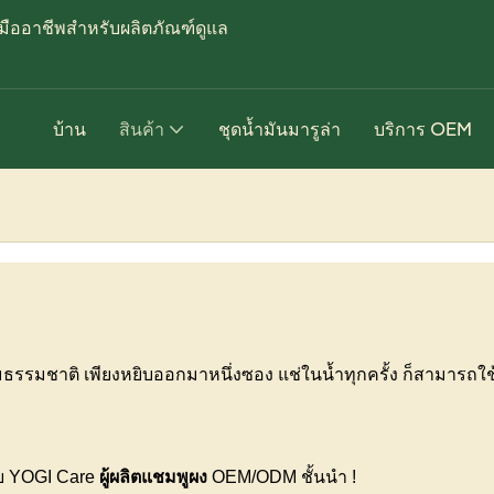
ืออาชีพสำหรับผลิตภัณฑ์ดูแล
บ้าน
สินค้า
ชุดน้ำมันมารูล่า
บริการ OEM
มธรรมชาติ เพียงหยิบออกมาหนึ่งซอง แช่ในน้ำทุกครั้ง ก็สามารถ
ดย YOGI Care
ผู้ผลิตแชมพูผง
OEM/ODM ชั้นนำ
!