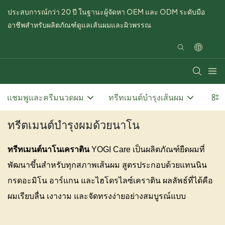
ประสบการณ์กว่า 20 ปี ในฐานะผู้จัดหา OEM และ ODM ระดับมือ
อาชีพสำหรับผลิตภัณฑ์ดูแลเส้นผมและผิวพรรณ
แชมพูและครีมนวดผม
ทรีทเมนต์บำรุงเส้นผม
วิธี
ทรีตเมนต์บำรุงผมด้วยนาโน
ทรีทเมนต์นาโนเคราติน
YOGI Care
เป็นผลิตภัณฑ์ยืดผมที่
พัฒนาขึ้นสำหรับทุกสภาพเส้นผม สูตรประกอบด้วยแทนนิน
กรดอะมิโน อาร์แกน และไฮโดรไลซ์เคราติน ผลลัพธ์ที่ได้คือ
ผมเรียบลื่น เงางาม และจัดทรงง่ายอย่างสมบูรณ์แบบ