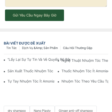
Gửi Yêu Cầu Ngay Bây Giờ
BÀI VIẾT ĐƯỢC ĐỀ XUẤT
Tin Tức
Dịch Vụ &amp; Sản Phẩm
Câu Hỏi Thường Gặp
“Lấy Lại Sự Tự Tin Và Vẻ Quyến Rũ Bằng Cách Thay Đổi Kiểu T
Nghệ Thuật Nhuộm Tóc Theo Y
Sản Xuất Thuốc Nhuộm Tóc Hàm Lượng Amoniac Thấp Theo Yê
Thuốc Nhuộm Tóc Ít Amoniac T
Tự Tay Nhuộm Tóc Ít Amoniac Tại YOGI: Trải Nghiệm Nhuộm T
Nhuộm Tóc Theo Yêu Cầu Tại 
dry shampoo
Nano Plasty
Ginger anti-off shampoo