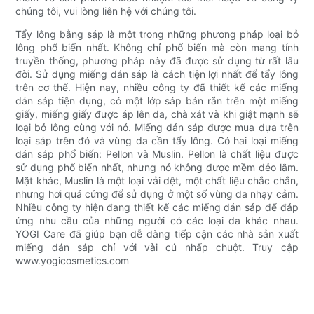
chúng tôi, vui lòng liên hệ với chúng tôi.
Tẩy lông bằng sáp là một trong những phương pháp loại bỏ
lông phổ biến nhất. Không chỉ phổ biến mà còn mang tính
truyền thống, phương pháp này đã được sử dụng từ rất lâu
đời. Sử dụng miếng dán sáp là cách tiện lợi nhất để tẩy lông
trên cơ thể. Hiện nay, nhiều công ty đã thiết kế các miếng
dán sáp tiện dụng, có một lớp sáp bán rắn trên một miếng
giấy, miếng giấy được áp lên da, chà xát và khi giật mạnh sẽ
loại bỏ lông cùng với nó. Miếng dán sáp được mua dựa trên
loại sáp trên đó và vùng da cần tẩy lông. Có hai loại miếng
dán sáp phổ biến: Pellon và Muslin. Pellon là chất liệu được
sử dụng phổ biến nhất, nhưng nó không được mềm dẻo lắm.
Mặt khác, Muslin là một loại vải dệt, một chất liệu chắc chắn,
nhưng hơi quá cứng để sử dụng ở một số vùng da nhạy cảm.
Nhiều công ty hiện đang thiết kế các miếng dán sáp để đáp
ứng nhu cầu của những người có các loại da khác nhau.
YOGI Care đã giúp bạn dễ dàng tiếp cận các nhà sản xuất
miếng dán sáp chỉ với vài cú nhấp chuột. Truy cập
www.yogicosmetics.com