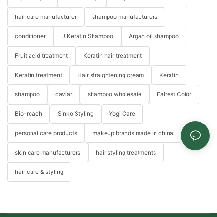
hair care manufacturer
shampoo manufacturers
conditioner
U Keratin Shampoo
Argan oil shampoo
Fruit acid treatment
Keratin hair treatment
Keratin treatment
Hair straightening cream
Keratin
shampoo
caviar
shampoo wholesale
Fairest Color
Bio-reach
Sinko Styling
Yogi Care
personal care products
makeup brands made in china
skin care manufacturers
hair styling treatments
hair care & styling