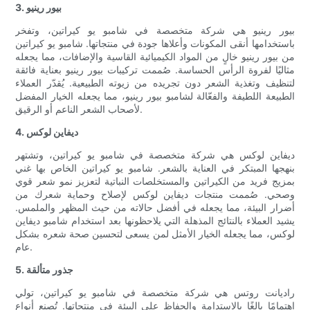
3. بيور رينيو
بيور رينيو هي شركة متخصصة في شامبو يو كيراتين، وتفخر
باستخدامها أنقى المكونات وأعلاها جودة في منتجاتها. شامبو يو كيراتين
من بيور رينيو خالٍ من المواد الكيميائية القاسية والإضافات، مما يجعله
مثاليًا لفروة الرأس الحساسة. صُممت تركيبات بيور رينيو بعناية فائقة
لتنظيف وتغذية الشعر دون تجريده من زيوته الطبيعية. يُقدّر العملاء
الطبيعة اللطيفة والفعّالة لشامبو بيور رينيو، مما يجعله الخيار المفضل
لأصحاب الشعر الناعم أو الرقيق.
4. ديفاين لوكس
ديفاين لوكس هي شركة متخصصة في شامبو يو كيراتين، وتشتهر
بنهجها المبتكر في العناية بالشعر. شامبو يو كيراتين الخاص بها غني
بمزيج فريد من الكيراتين والمستخلصات النباتية لتعزيز نمو شعر قوي
وصحي. صُممت منتجات ديفاين لوكس لإصلاح وحماية شعرك من
أضرار البيئة، مما يجعله في أفضل حالاته من حيث المظهر والملمس.
يشيد العملاء بالنتائج المذهلة التي يلاحظونها بعد استخدام شامبو ديفاين
لوكس، مما يجعله الخيار الأمثل لمن يسعى لتحسين صحة شعره بشكل
عام.
5. جذور متألقة
راديانت روتس هي شركة متخصصة في شامبو يو كيراتين، تولي
اهتمامًا بالغًا بالاستدامة والحفاظ على البيئة في منتجاتها. تُصنع أنواع