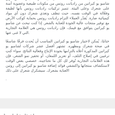
شامبو يو كيراتين من راديانت روتس من مكونات طبيعية وعضوية آمنة
على شعرك وعلى البيئة. تتميز تركيبات راديانت روتس بأنها لطيفة
وفعّالة في الوقت نفسه، حيث تنظف وتغذي شعرك دون أي مواد
كيميائية ضارة. يُقدّر العملاء التزام راديانت روتس بحماية كوكب الأرض
مع توفير منتجات عالية الجودة للعناية بالشعر. إذا كنت تبحث عن شامبو
يو كيراتين يتوافق مع قيمك، فإن راديانت روتس هي العلامة التجارية
التي لا غنى عنها.
ختامًا، يُمكن لاختيار شامبو يو كيراتين المناسب أن يُحدث فرقًا شاسعًا
في صحة شعرك ومظهره. تشتهر أفضل عشر شركات لشامبو يو
كيراتين المذكورة أعلاه بالتزامها بجودة الإنتاج وفعالية النتائج. سواء كنتِ
ترغبين في إصلاح التلف، أو تعزيز اللمعان، أو تحفيز نمو الشعر، فإن
هذه العلامات التجارية تُوفر لكِ كل ما تحتاجينه. خصصي بعض الوقت
لاستكشاف منتجاتها واكتشفي فوائد إضافة شامبو يو كيراتين إلى روتين
العناية بشعرك. سيشكركِ شعركِ على ذلك!
.