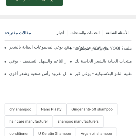
مقالات مقترحة
الأسئلة الشائعة
الخدمات والمنتجات
أخبار
وغي: رحلة نحو شعر فريد من نوعه - منتج يوغي لمجموعات العناية بالشعر
 المختلفة؟
 منتجات العناية بالشعر الخاصة بك
ودّعي التجعّد: خلاصة زيت الأرغان للشعر الناعم والسهل التصفيف - يوغي
تقنية النانو البلاستيكية - يوغي كير
دليل شامل لفروة رأس صحية وشعر أقوى
dry shampoo
Nano Plasty
Ginger anti-off shampoo
hair care manufacturer
shampoo manufacturers
conditioner
U Keratin Shampoo
Argan oil shampoo