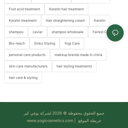
Fruit acid treatment
Keratin hair treatment
Keratin treatment
Hair straightening cream
Keratin
shampoo
caviar
shampoo wholesale
Fairest Color
Bio-reach
Sinko Styling
Yogi Care
personal care products
makeup brands made in china
skin care manufacturers
hair styling treatments
hair care & styling
جميع الحقوق محفوظة © 2026 لشركة يوغي كير
خريطة الموقع
|
www.yogicosmetics.com