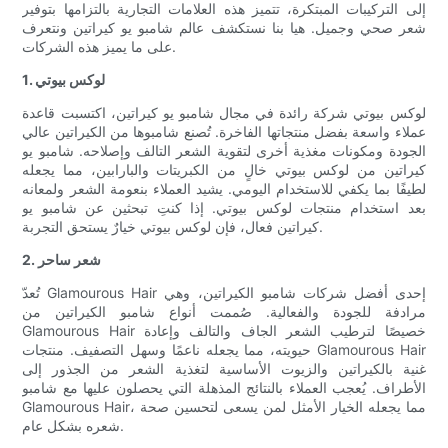
إلى التركيبات المبتكرة، تتميز هذه العلامات التجارية بالتزامها بتوفير
شعر صحي وجميل. هيا بنا نستكشف عالم شامبو يو كيراتين ونتعرف
على ما يميز هذه الشركات.
1. لوكس بيوتي
لوكس بيوتي شركة رائدة في مجال شامبو يو كيراتين، اكتسبت قاعدة
عملاء واسعة بفضل منتجاتها الفاخرة. تُصنع شامبوها من الكيراتين عالي
الجودة ومكونات مغذية أخرى لتقوية الشعر التالف وإصلاحه. شامبو يو
كيراتين من لوكس بيوتي خالٍ من الكبريتات والبارابين، مما يجعله
لطيفًا بما يكفي للاستخدام اليومي. يشيد العملاء بنعومة الشعر ولمعانه
بعد استخدام منتجات لوكس بيوتي. إذا كنتِ تبحثين عن شامبو يو
كيراتين فعال، فإن لوكس بيوتي خيارٌ يستحق التجربة.
2. شعر ساحر
تُعدّ Glamourous Hair إحدى أفضل شركات شامبو الكيراتين، وهي
مرادفة للجودة والفعالية. صُممت أنواع شامبو الكيراتين من
Glamourous Hair خصيصًا لترطيب الشعر الجاف والتالف وإعادة
حيويته، مما يجعله ناعمًا وسهل التصفيف. منتجات Glamourous Hair
غنية بالكيراتين والزيوت الأساسية لتغذية الشعر من الجذور إلى
الأطراف. يُعجب العملاء بالنتائج المذهلة التي يحصلون عليها مع شامبو
Glamourous Hair، مما يجعله الخيار الأمثل لمن يسعى لتحسين صحة
شعره بشكل عام.