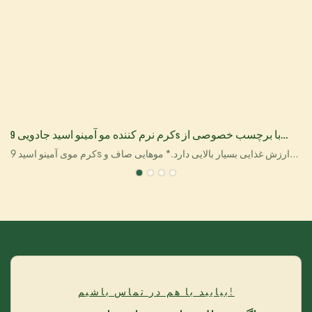
کرم نرم کننده مو آمینو اسید جادویی 9s با برچسب خصوصی از
YOGICARE
ابی
کرم موی آمینو اسید 9s ارزش غذایی بسیار بالایی دارد.* موهایی صاف و
یکدست* ضد گره خوردگی و وز* سرشار از اسیدهای آمینه، مواد مغذی و
سلامت بخش
بیایید با هم در تماس باشیم!