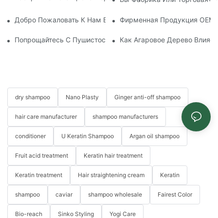
Добро Пожаловать К Нам В Гости И На Сотрудничество!
Фирменная Продукция OEM: 
Попрощайтесь С Пушистостью: Эссенция Для Волос С Арг
Как Агаровое Дерево Влияет
dry shampoo
Nano Plasty
Ginger anti-off shampoo
hair care manufacturer
shampoo manufacturers
conditioner
U Keratin Shampoo
Argan oil shampoo
Fruit acid treatment
Keratin hair treatment
Keratin treatment
Hair straightening cream
Keratin
shampoo
caviar
shampoo wholesale
Fairest Color
Bio-reach
Sinko Styling
Yogi Care