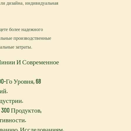
или дизайна, индивидуальная
щете более надежного
уальные производственные
альные затраты.
Линии И Современное
0-Го Уровня, 68
ий.
дустрии.
 300 Продуктов,
ивности.
ванию, Исследованиям,