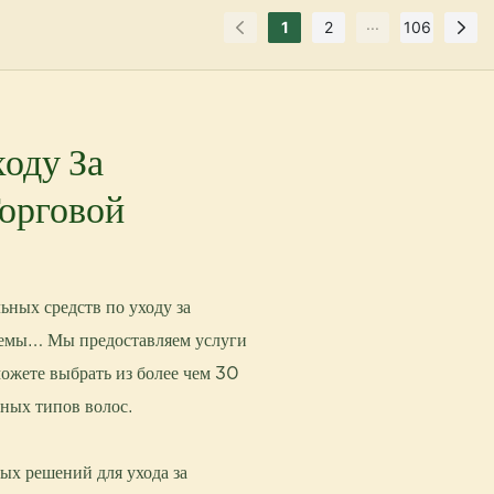
Волос
...
1
2
106
оду За
орговой
ных средств по уходу за
кремы… Мы предоставляем услуги
ожете выбрать из более чем 30
зных типов волос.
х решений для ухода за