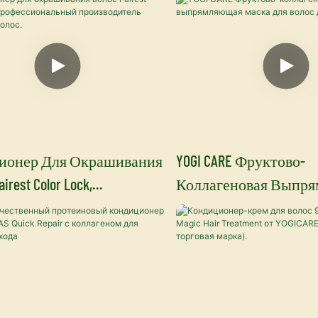
Уходу За Волосами.
ионер Для Окрашивания
YOGI CARE Фруктово-
rest Color Lock,
Коллагеновая Выпр
сиональный
Маска Для Волос Для
дитель Красок Для