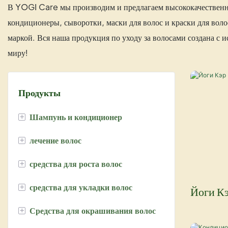
В YOGI Care мы производим и предлагаем высококачественну
кондиционеры, сыворотки, маски для волос и краски для вол
маркой. Вся наша продукция по уходу за волосами создана с 
миру!
Продукты
+
Шампунь и кондиционер
+
лечение волос
шампунь с аргановым маслом
+
средства для роста волос
Серия Марула
Кератиновое выпрямление волос
+
средства для укладки волос
Шампунь с кератином U
маска для волос
Сыворотка для роста волос с
Йоги К
биотином
+
Средства для окрашивания волос
Серебряный шампунь
Уход за волосами с использованием
Лосьон для перманентной завивки
фруктовых кислот
Имбирная серия