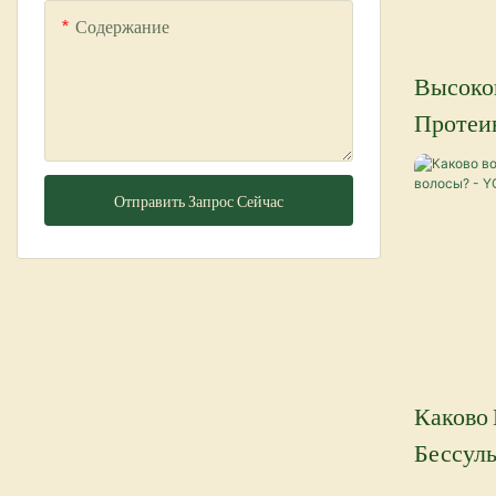
Содержание
Высоко
Протеи
Волос HA
Коллаг
Отправить Запрос Сейчас
Ухода
Каково 
Бессул
Волосы?