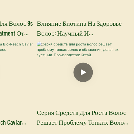
ля Волос 9s
Влияние Биотина На Здоровье
eatment От
Волос: Научный И
я Торговая
Практический Взгляд — YOGI CARE
Серия Средств Для Роста Волос
h Caviar
Решает Проблему Тонких Волос
ановления
И Облысения, Делая Их