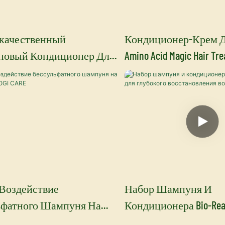
качественный
Кондиционер-Крем Д
новый Кондиционер Для
Amino Acid Magic Hair Tr
S Quick Repair С
YOGICARE (собственна
еном Для Салонного
Марка).
Воздействие
Набор Шампуня И
ьфатного Шампуня На
Кондиционера Bio-Reac
 - YOGI CARE
Для Глубокого Восст