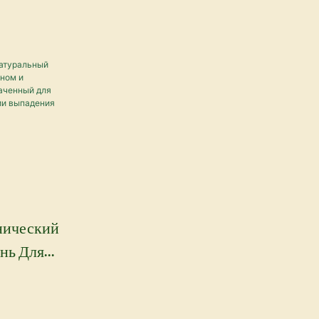
нический
нь Для
ином И
ой,