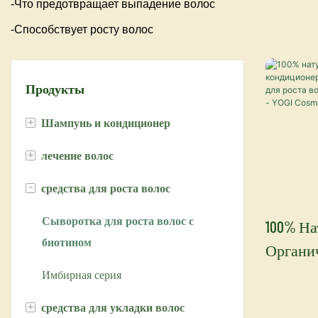
-Что предотвращает выпадение волос
-Способствует росту волос
Продукты
+
Шампунь и кондиционер
+
лечение волос
шампунь с аргановым маслом
-
средства для роста волос
Серия Марула
Кератиновое выпрямление волос
Шампунь с кератином U
маска для волос
Сыворотка для роста волос с
100% Н
биотином
Органи
Серебряный шампунь
Уход за волосами с использованием
Кондиц
фруктовых кислот
Имбирная серия
Шампунь-порошок
Против
+
средства для укладки волос
сыворотка для волос