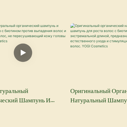
атуральный
Оригинальный Орга
ческий Шампунь И
Натуральный Шампу
ионер С Биотином
Роста Волос С Биот
 Выпадения Волос И Для
Экстремальной Длин