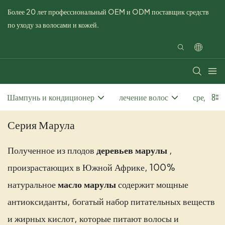
Более 20 лет профессиональный OEM и ODM поставщик средств
по уходу за волосами и кожей.
Шампунь и кондиционер
лечение волос
средства 
Серия Марула
Полученное из плодов
деревьев марулы
,
произрастающих в Южной Африке, 100%
натуральное
масло марулы
содержит мощные
антиоксиданты, богатый набор питательных веществ
и жирных кислот, которые питают волосы и