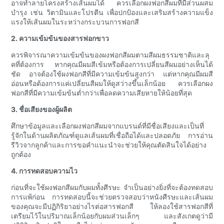
อาจทำลายโครงสร้างเส้นผมได้ ควรเลือกผงฟอกสีผมที่มีส่วนผสม
บำรุง เช่น วิตามินและโปรตีน เพื่อปกป้องและเสริมสร้างความแข็ง
แรงให้เส้นผมในระหว่างกระบวนการฟอกสี
2. ความเข้มข้นของสารฟอกขาว
ควรพิจารณาความเข้มข้นของผงฟอกสีผมตามสีผมธรรมชาติและลุ
คที่ต้องการ หากคุณมีผมสีเข้มหรือต้องการเปลี่ยนสีผมอย่างเห็นได้
ชัด อาจต้องใช้ผงฟอกสีที่มีความเข้มข้นสูงกว่า แต่หากคุณมีผมสี
อ่อนหรือต้องการแค่เปลี่ยนสีผมให้ดูสว่างขึ้นเล็กน้อย ควรเลือกผง
ฟอกสีที่มีความเข้มข้นต่ำกว่าเพื่อลดความเสียหายให้น้อยที่สุด
3. ชื่อเสียงของผู้ผลิต
ศึกษาข้อมูลและเลือกผงฟอกสีผมจากแบรนด์ที่มีชื่อเสียงและเป็นที่
รู้จักในด้านผลิตภัณฑ์ดูแลเส้นผมที่เชื่อถือได้และปลอดภัย การอ่าน
รีวิวจากลูกค้าและการขอคำแนะนำจะช่วยให้คุณตัดสินใจได้อย่าง
ถูกต้อง
4. การทดสอบความไว
ก่อนที่จะใช้ผงฟอกสีผมกับผมทั้งศีรษะ จำเป็นอย่างยิ่งที่จะต้องทดสอบ
การแพ้ก่อน การทดสอบนี้จะช่วยตรวจสอบว่าหนังศีรษะและเส้นผม
ของคุณจะมีปฏิกิริยาอย่างไรต่อสารฟอกสี ให้ลองใช้สารฟอกสีที่
เตรียมไว้ในปริมาณเล็กน้อยกับผมส่วนเล็กๆ และสังเกตดูว่ามี