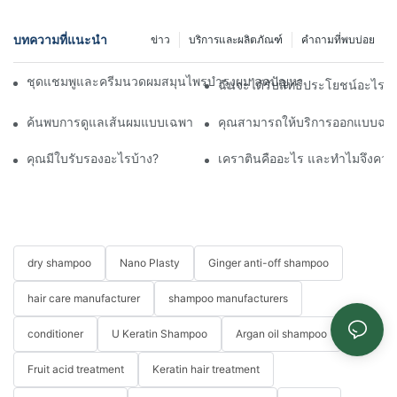
บทความที่แนะนำ
ข่าว
บริการและผลิตภัณฑ์
คำถามที่พบบ่อย
ชุดแชมพูและครีมนวดผมสมุนไพรบำรุงผม ลดปัญหาผมร่วง ขนาด 250
ฉันจะได้รับสิทธิประโยชน์อะไรบ
ค้นพบการดูแลเส้นผมแบบเฉพาะบุคคลด้วยน้ำมันบาตานาและมาส์กบ
คุณสามารถให้บริการออกแบบฉลาก
คุณมีใบรับรองอะไรบ้าง?
เคราตินคืออะไร และทำไมจึงควรอ
dry shampoo
Nano Plasty
Ginger anti-off shampoo
hair care manufacturer
shampoo manufacturers
conditioner
U Keratin Shampoo
Argan oil shampoo
Fruit acid treatment
Keratin hair treatment