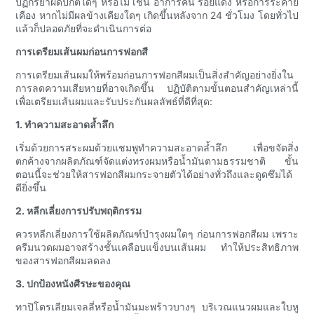
ปฏิกิริยาผิดปกติใดๆ หรือไม่ เช่น อาการคัน รอยแดง หรือการระคาย
เคือง หากไม่มีผลข้างเคียงใดๆ เกิดขึ้นหลังจาก 24 ชั่วโมง โดยทั่วไป
แล้วก็ปลอดภัยที่จะดำเนินการต่อ
การเตรียมเส้นผมก่อนการฟอกสี
การเตรียมเส้นผมให้พร้อมก่อนการฟอกสีผมเป็นสิ่งสำคัญอย่างยิ่งใน
การลดความเสียหายที่อาจเกิดขึ้น ปฏิบัติตามขั้นตอนสำคัญเหล่านี้
เพื่อเตรียมเส้นผมและรับประกันผลลัพธ์ที่ดีที่สุด:
1. ทำความสะอาดล้ำลึก
เริ่มด้วยการสระผมด้วยแชมพูทำความสะอาดล้ำลึก เพื่อขจัดสิ่ง
ตกค้างจากผลิตภัณฑ์จัดแต่งทรงผมหรือน้ำมันตามธรรมชาติ ขั้น
ตอนนี้จะช่วยให้สารฟอกสีผมกระจายตัวได้อย่างทั่วถึงและดูดซึมได้
ดียิ่งขึ้น
2. หลีกเลี่ยงการปรับพฤติกรรม
ควรหลีกเลี่ยงการใช้ผลิตภัณฑ์บำรุงผมใดๆ ก่อนการฟอกสีผม เพราะ
ครีมนวดผมอาจสร้างชั้นเคลือบแข็งบนเส้นผม ทำให้ประสิทธิภาพ
ของสารฟอกสีผมลดลง
3. ปกป้องหนังศีรษะของคุณ
ทาปิโตรเลียมเจลลี่หรือน้ำมันมะพร้าวบางๆ บริเวณแนวผมและใบหู