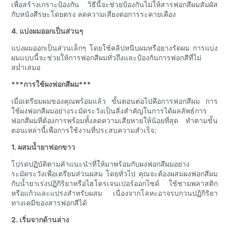
เพื่อสร้างเกราะป้องกัน วิธีนี้จะช่วยป้องกันไม่ให้สารฟอกสีผมสัมผัส
กับหนังศีรษะโดยตรง ลดความเสี่ยงต่อการระคายเคือง
4. แบ่งผมออกเป็นส่วนๆ
แบ่งผมออกเป็นส่วนเล็กๆ โดยใช้คลิปหนีบผมหรือยางรัดผม การแบ่ง
ผมแบบนี้จะช่วยให้การฟอกสีผมทั่วถึงและป้องกันการฟอกสีที่ไม่
สม่ำเสมอ
***การใช้ผงฟอกสีผม***
เมื่อเตรียมผมของคุณพร้อมแล้ว ขั้นตอนต่อไปคือการฟอกสีผม การ
ใช้ผงฟอกสีผมอย่างระมัดระวังเป็นสิ่งสำคัญในการได้ผลลัพธ์การ
ฟอกสีผมที่ต้องการพร้อมทั้งลดความเสียหายให้น้อยที่สุด ทำตามขั้น
ตอนเหล่านี้เพื่อการใช้งานที่ประสบความสำเร็จ:
1. ผสมน้ำยาฟอกขาว
โปรดปฏิบัติตามคำแนะนำที่ให้มาพร้อมกับผงฟอกสีผมอย่าง
ระมัดระวังเพื่อเตรียมส่วนผสม โดยทั่วไป คุณจะต้องผสมผงฟอกสีผม
กับน้ำยาเร่งปฏิกิริยาหรือไฮโดรเจนเปอร์ออกไซด์ ใช้ชามพลาสติก
หรือแก้วและแปรงสำหรับผสม เนื่องจากโลหะอาจรบกวนปฏิกิริยา
ทางเคมีของสารฟอกสีได้
2. เริ่มจากด้านล่าง