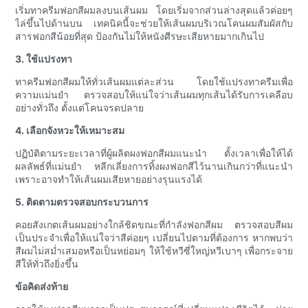
เริ่มทาครีมฟอกสีผมลงบนเส้นผม โดยเริ่มจากส่วนล่างสุดแล้วค่อยๆ
ไล่ขึ้นไปด้านบน เทคนิคนี้จะช่วยให้เส้นผมบริเวณโคนผมสัมผัสกับ
สารฟอกสีน้อยที่สุด ป้องกันไม่ให้หนังศีรษะเสียหายมากเกินไป
3. ใช้แปรงทา
ทาครีมฟอกสีผมให้ทั่วเส้นผมแต่ละส่วน โดยใช้แปรงทาครีมเพื่อ
ความแม่นยำ ตรวจสอบให้แน่ใจว่าเส้นผมทุกเส้นได้รับการเคลือบ
อย่างทั่วถึง ตั้งแต่โคนจรดปลาย
4. เลือกจังหวะให้เหมาะสม
ปฏิบัติตามระยะเวลาที่ผู้ผลิตผงฟอกสีผมแนะนำ ตั้งเวลาเพื่อให้ได้
ผลลัพธ์ที่แม่นยำ หลีกเลี่ยงการทิ้งผงฟอกสีไว้นานเกินกว่าที่แนะนำ
เพราะอาจทำให้เส้นผมเสียหายอย่างรุนแรงได้
5. ติดตามตรวจสอบกระบวนการ
คอยสังเกตเส้นผมอย่างใกล้ชิดขณะที่กำลังฟอกสีผม ตรวจสอบสีผม
เป็นประจำเพื่อให้แน่ใจว่าสีค่อยๆ เปลี่ยนไปตามที่ต้องการ หากพบว่า
สีผมไม่สม่ำเสมอหรือเป็นหย่อมๆ ให้ใช้หวีซี่ใหญ่หวีเบาๆ เพื่อกระจาย
สีให้ทั่วถึงยิ่งขึ้น
ข้อคิดส่งท้าย