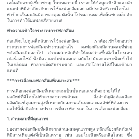
เคล็ดลับจากผู้เชี่ยวชาญ ในบทความนี้ เราจะให้ข้อมูลเชิงลึกและคำ
แนะนำที่มีค่าเกี่ยวกับการใช้ผงฟอกสีผมอย่างมีประสิทธิภาพโดยไม่
ทำร้ายเส้นผมอันมีค่าของคุณ ดังนั้น โปรดอ่านต่อเพื่อค้นพบเคล็ดลับ
ในการทำให้ผมฟอกสีสวยงาม!
ทำความเข้าใจกระบวนการฟอกสีผม
ก่อนที่จะไปดูเคล็ดลับการใช้ผงฟอกสีผม เราต้องเข้าใจก่อนว่า
กระบวนการฟอกสีผมทำงานอย่างไร ผงฟอกสีผมมีส่วนผสมที่ช่วย
ขจัดสีผมเดิมออกไป ส่วนผสมหลักที่ทำให้ผมสว่างขึ้นคือไฮโดรเจน
เปอร์ออกไซด์ ซึ่งมีความเข้มข้นแตกต่างกันไป มันจะแทรกซึมเข้าไป
ในเกล็ดผม ทำลายเม็ดสีธรรมชาติ และเปิดโอกาสให้สีใหม่เข้ามา
แทนที่
***การเลือกผงฟอกสีผมที่เหมาะสม***
การเลือกผงฟอกสีผมที่เหมาะสมเป็นขั้นตอนแรกที่จะช่วยให้ได้
ผลลัพธ์ที่ดีโดยไม่ทำลายสุขภาพเส้นผม สิ่งสำคัญคือต้องเลือก
ผลิตภัณฑ์คุณภาพสูงที่เหมาะกับสภาพเส้นผมและผลลัพธ์ที่ต้องการ
ต่อไปนี้คือปัจจัยบางประการที่ควรพิจารณาในการเลือกผงฟอกสีผม:
1. ส่วนผสมที่มีคุณภาพ
มองหาผงฟอกสีผมที่ผลิตจากส่วนผสมคุณภาพสูง หลีกเลี่ยงผลิตภัณฑ์
ที่มีสารเติมแต่งที่เป็นอันตราย เช่น แอมโมเนียหรือเกลือโลหะ ซึ่ง