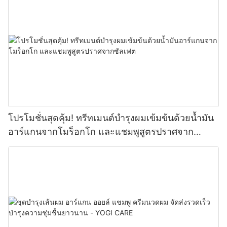
โปรโมชั่นสุดคุ้ม! ทรีทเมนต์บำรุงผมเข้มข้นด้วยน้ำมัน
อาร์แกนจากโมร็อกโก และแชมพูสูตรปราศจาก
ซัลเฟต