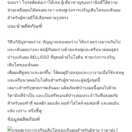
ของเรา โปรดติดต่อเราได้เลย ผู้เชี่ยวชาญของเรายินดีให้ความ
ช่วยเหลือคุณได้ตลอดเวลา แชมพูเร่งการเจริญเติบโตของเส้นผม
สำหรับผู้ชายมีให้เลือกหลายรูปทรง
แนะนำผลิตภัณฑ์
วิธีแก้ปัญหาผมร่วง: สัญญาณของผมร่วง ได้แก่ ผมร่วงมากเกินไป
และเส้นผมบางลง ต่อสู้กับผมร่วงด้วยแชมพูและครีมนวดผมสูตร
บำรุงเส้นผม BELLISSO ที่อุดมด้วยไบโอติน ช่วยเร่งการเจริญ
เติบโตของเส้นผม
เพื่อผมที่ดูหนาและดกขึ้น: ให้ผมดูมีวอลลุ่มและเงางามเมื่อใช้แชมพู
และครีมนวดผมไบโอตินสำหรับผู้ชายและผู้หญิงชุดนี้
เหมาะสำหรับทุกสภาพเส้นผม: ผลิตภัณฑ์บำรุงผมนี้อุดมไปด้วย
วิตามินที่จำเป็น และเป็นทรีทเมนต์บำรุงผมประจำวันที่ปลอดภัย
สำหรับผมทำสี ผมหยิก ผมแห้ง ผมทำไฮไลท์ ผมฟอกสี และผมมัน
แห้ง เปราะ หรือชี้ฟู
ข้อมูลผลิตภัณฑ์