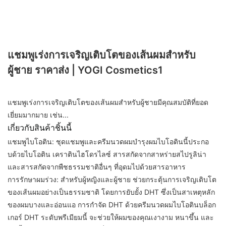
แชมพูเร่งการเจริญเติบโตของเส้นผมสำหรับ
ผู้ชาย ราคาส่ง | YOGI Cosmetics1
แชมพูเร่งการเจริญเติบโตของเส้นผมสำหรับผู้ชายมีคุณสมบัติที่ยอด
เยี่ยมมากมาย เช่น...
เกี่ยวกับสินค้าชิ้นนี้
แชมพูไบโอติน: ชุดแชมพูและครีมนวดผมบำรุงผมไบโอตินนี้ประกอ
บด้วยไบโอติน เคราตินไฮโดรไลซ์ สารสกัดจากสาหร่ายสไปรูลิน่า
และสารสกัดจากพืชธรรมชาติอื่นๆ ที่อุดมไปด้วยสารอาหาร
การรักษาผมร่วง: สำหรับผู้หญิงและผู้ชาย ช่วยกระตุ้นการเจริญเติบโต
ของเส้นผมอย่างเป็นธรรมชาติ โดยการยับยั้ง DHT ซึ่งเป็นสาเหตุหลัก
ของผมบางและอ่อนแอ การกำจัด DHT ด้วยครีมนวดผมไบโอตินบล็อก
เกอร์ DHT ระดับพรีเมียมนี้ จะช่วยให้ผมของคุณเงางาม หนาขึ้น และ