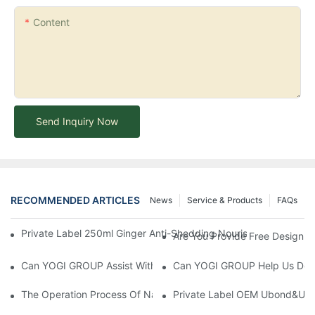
Content
Send Inquiry Now
RECOMMENDED ARTICLES
News
Service & Products
FAQs
Private Label 250ml Ginger Anti-Shedding Nourishing Herbal 
Are You Provide Free Design I
Can YOGI GROUP Assist With Product Testing And Compliance R
Can YOGI GROUP Help Us Devel
The Operation Process Of Nano Plastic Hair Treatment-Yogi Ca
Private Label OEM Ubond&Ubon