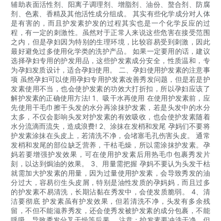
辅助表面活性剂、阳离子调理剂、增脂剂、油份、螯合剂、防腐
剂、色素、香精及其他活性成分组成。 其实有些化学成分对人体
是有害的，而且护发素护发的过程其实也是一个化学反应的过
程，有一定的刺激性。虽然对于正常人来说这些危害在接受范围
之内，但是孕妇因为特别的生理环境，比较容易受到刺激，因此
最好避免过多使用化学类的洗护产品。 如果一定要用的话，建议
选择孕妇专用的护发用品，这些护发素成分安全，性质温和，专
为孕妇发质设计，适合孕妇使用。 二、孕妇使用护发素的注意事
项 虽然孕妇可以使用孕妇专用护发素改善秀发问题，但是若是护
发素使用不当，也会使护发素的功效大打折扣，所以孕妇应该了
解护发素的正确使用方法! 1、吸干水再使用 在使用护发素前，应
先使用干毛巾擦干头发的水分再涂抹护发素，若是头发中的水分
太多，不仅会影响头发对护发素的有效吸收，也会使护发素随着
水分流滴而流失，造成浪费! 2、涂抹在发梢和发尾 孕妈们不要将
护发素涂抹在头皮上，若清洗不净，会堵塞毛孔伤害头皮。 通常
发梢和发尾的部位缺乏营养，干枯毛燥，所以需涂抹护发素。孕
妈若要增强护发效果，可在使用护发素后用热毛巾包裹秀发片
刻，以达到焗油的效果。 3、用量需把握 孕妈不要认为头发干枯
就需加大护发素的用量，因为过量使用护发素，会导致秀发的油
分过大，容易衍生头皮屑，特别是油性发质的孕妈妈，而且过多
的护发素不易清洗，长期沾黏在秀发中，会使发质脆弱。 4、清
洁要彻底 护发素虽有护发效果，但若清洗不净，头发有多余残
留，不但不能滋养秀发，还会使秀发被护发素的成分包裹，不能
呼吸，导致秀发分叉干燥等后果。 注意：护发素要冲洗干净，但