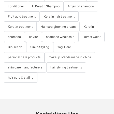
conditioner
U Keratin Shampoo
Argan oil shampoo
Fruit acid treatment
Keratin hair treatment
Keratin treatment
Hair straightening cream
Keratin
shampoo
caviar
shampoo wholesale
Fairest Color
Bio-reach
Sinko Styling
Yogi Care
personal care products
makeup brands made in china
skin care manufacturers
hair styling treatments
hair care & styling