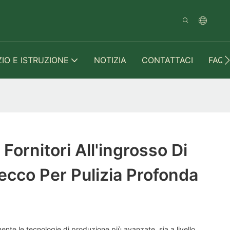
ZIO E ISTRUZIONE
NOTIZIA
CONTATTACI
FAQ
Fornitori All'ingrosso Di
cco Per Pulizia Profonda
nte le tecnologie di produzione più avanzate, sia a livello