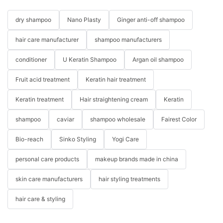
dry shampoo
Nano Plasty
Ginger anti-off shampoo
hair care manufacturer
shampoo manufacturers
conditioner
U Keratin Shampoo
Argan oil shampoo
Fruit acid treatment
Keratin hair treatment
Keratin treatment
Hair straightening cream
Keratin
shampoo
caviar
shampoo wholesale
Fairest Color
Bio-reach
Sinko Styling
Yogi Care
personal care products
makeup brands made in china
skin care manufacturers
hair styling treatments
hair care & styling