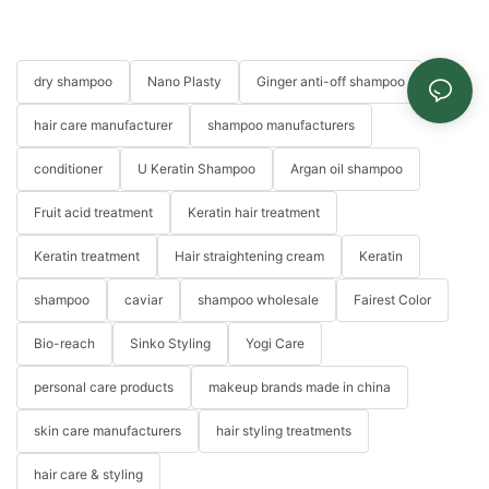
dry shampoo
Nano Plasty
Ginger anti-off shampoo
hair care manufacturer
shampoo manufacturers
conditioner
U Keratin Shampoo
Argan oil shampoo
Fruit acid treatment
Keratin hair treatment
Keratin treatment
Hair straightening cream
Keratin
shampoo
caviar
shampoo wholesale
Fairest Color
Bio-reach
Sinko Styling
Yogi Care
personal care products
makeup brands made in china
skin care manufacturers
hair styling treatments
hair care & styling