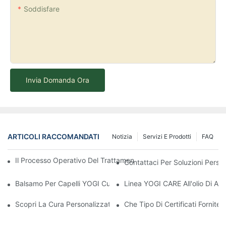
Soddisfare
Invia Domanda Ora
ARTICOLI RACCOMANDATI
Notizia
Servizi E Prodotti
FAQ
Il Processo Operativo Del Trattamento Per Capelli Nano Plastic 
Contattaci Per Soluzioni Person
Balsamo Per Capelli YOGI Custom HAS Collagen: Una Soluzione 
Linea YOGI CARE All'olio Di Arg
Scopri La Cura Personalizzata Dei Capelli Con L'olio Batana E 
Che Tipo Di Certificati Fornite?