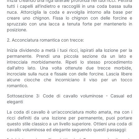
Inizia creando una riga laterale profonda nei tuoi ricci. Pettina
tutti i capelli all'indietro e raccoglili in una coda bassa sulla
nuca. Attorciglia la coda e avvolgila intorno alla base per
creare uno chignon. Fissa lo chignon con delle forcine e
spruzzalo con una lacca a tenuta forte per mantenerlo in
posizione.
2. Acconciatura romantica con trecce:
Inizia dividendo a metà i tuoi ricci, ispirati alla lozione per la
permanente. Prendi una piccola sezione da un lato e
intrecciala morbidamente. Ripeti lo stesso procedimento
dall'altro lato. Una volta ottenute due trecce morbide,
incrociale sulla nuca e fissale con delle forcine. Lascia libere
alcune ciocche che incorniciano il viso per un tocco
romantico.
Sottosezione 3: Code di cavallo voluminose - Casual ed
eleganti
La coda di cavallo è un'acconciatura molto amata, ma con i
ricci definiti da una lozione per permanente, puoi portare
questo stile classico a un livello superiore. Ottieni una coda di
cavallo voluminosa ed elegante seguendo questi passaggi: