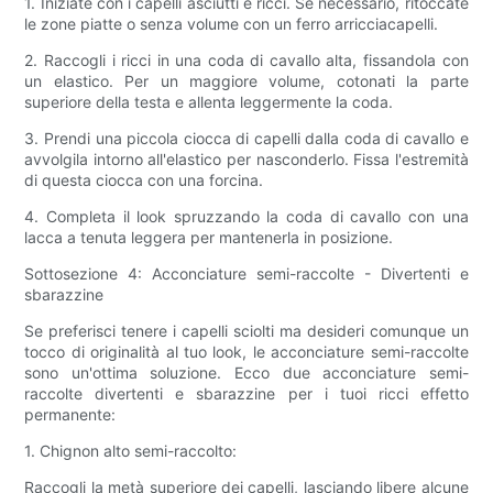
1. Iniziate con i capelli asciutti e ricci. Se necessario, ritoccate
le zone piatte o senza volume con un ferro arricciacapelli.
2. Raccogli i ricci in una coda di cavallo alta, fissandola con
un elastico. Per un maggiore volume, cotonati la parte
superiore della testa e allenta leggermente la coda.
3. Prendi una piccola ciocca di capelli dalla coda di cavallo e
avvolgila intorno all'elastico per nasconderlo. Fissa l'estremità
di questa ciocca con una forcina.
4. Completa il look spruzzando la coda di cavallo con una
lacca a tenuta leggera per mantenerla in posizione.
Sottosezione 4: Acconciature semi-raccolte - Divertenti e
sbarazzine
Se preferisci tenere i capelli sciolti ma desideri comunque un
tocco di originalità al tuo look, le acconciature semi-raccolte
sono un'ottima soluzione. Ecco due acconciature semi-
raccolte divertenti e sbarazzine per i tuoi ricci effetto
permanente:
1. Chignon alto semi-raccolto:
Raccogli la metà superiore dei capelli, lasciando libere alcune