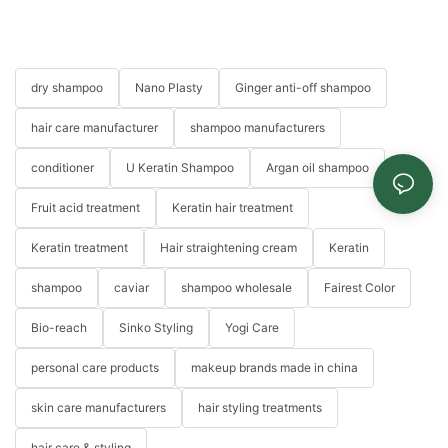
dry shampoo
Nano Plasty
Ginger anti-off shampoo
hair care manufacturer
shampoo manufacturers
conditioner
U Keratin Shampoo
Argan oil shampoo
Fruit acid treatment
Keratin hair treatment
Keratin treatment
Hair straightening cream
Keratin
shampoo
caviar
shampoo wholesale
Fairest Color
Bio-reach
Sinko Styling
Yogi Care
personal care products
makeup brands made in china
skin care manufacturers
hair styling treatments
hair care & styling