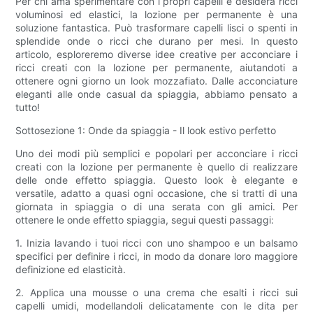
Per chi ama sperimentare con i propri capelli e desidera ricci
voluminosi ed elastici, la lozione per permanente è una
soluzione fantastica. Può trasformare capelli lisci o spenti in
splendide onde o ricci che durano per mesi. In questo
articolo, esploreremo diverse idee creative per acconciare i
ricci creati con la lozione per permanente, aiutandoti a
ottenere ogni giorno un look mozzafiato. Dalle acconciature
eleganti alle onde casual da spiaggia, abbiamo pensato a
tutto!
Sottosezione 1: Onde da spiaggia - Il look estivo perfetto
Uno dei modi più semplici e popolari per acconciare i ricci
creati con la lozione per permanente è quello di realizzare
delle onde effetto spiaggia. Questo look è elegante e
versatile, adatto a quasi ogni occasione, che si tratti di una
giornata in spiaggia o di una serata con gli amici. Per
ottenere le onde effetto spiaggia, segui questi passaggi:
1. Inizia lavando i tuoi ricci con uno shampoo e un balsamo
specifici per definire i ricci, in modo da donare loro maggiore
definizione ed elasticità.
2. Applica una mousse o una crema che esalti i ricci sui
capelli umidi, modellandoli delicatamente con le dita per