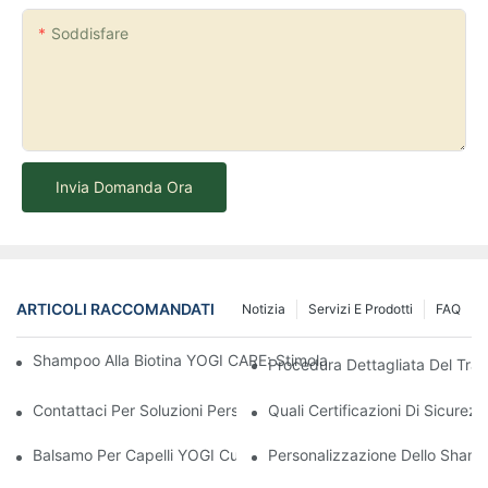
Soddisfare
Invia Domanda Ora
ARTICOLI RACCOMANDATI
Notizia
Servizi E Prodotti
FAQ
Shampoo Alla Biotina YOGI CARE: Stimola La Crescita, Aumenta L
Procedura Dettagliata Del Trat
Contattaci Per Soluzioni Personalizzate Per La Cura Dei Capelli
Quali Certificazioni Di Sicure
Balsamo Per Capelli YOGI Custom HAS Collagen: Una Soluzione 
Personalizzazione Dello Shampo