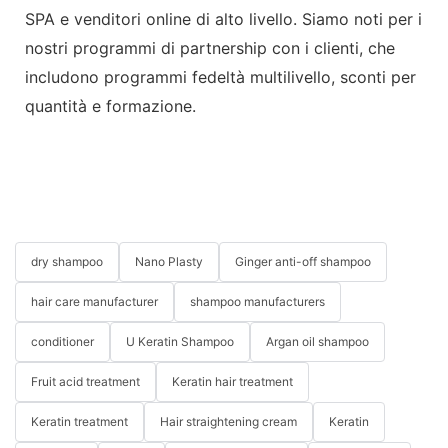
SPA e venditori online di alto livello. Siamo noti per i
nostri programmi di partnership con i clienti, che
includono programmi fedeltà multilivello, sconti per
quantità e formazione.
dry shampoo
Nano Plasty
Ginger anti-off shampoo
hair care manufacturer
shampoo manufacturers
conditioner
U Keratin Shampoo
Argan oil shampoo
Fruit acid treatment
Keratin hair treatment
Keratin treatment
Hair straightening cream
Keratin