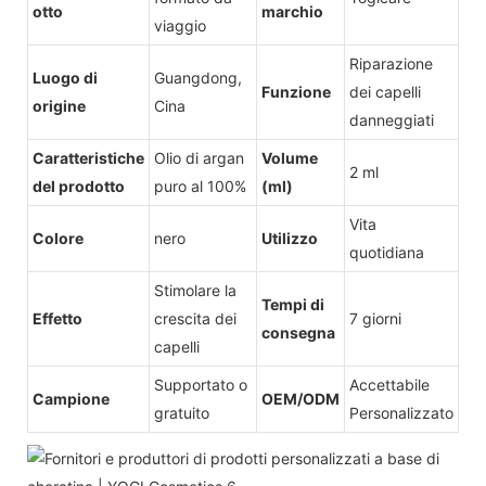
otto
marchio
viaggio
Riparazione
Luogo di
Guangdong,
Funzione
dei capelli
origine
Cina
danneggiati
Caratteristiche
Olio di argan
Volume
2 ml
del prodotto
puro al 100%
(ml)
Vita
Colore
nero
Utilizzo
quotidiana
Stimolare la
Tempi di
Effetto
crescita dei
7 giorni
consegna
capelli
Supportato o
Accettabile
Campione
OEM/ODM
gratuito
Personalizzato