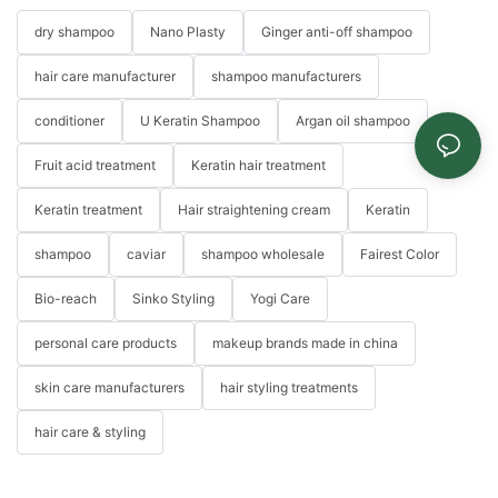
dry shampoo
Nano Plasty
Ginger anti-off shampoo
hair care manufacturer
shampoo manufacturers
conditioner
U Keratin Shampoo
Argan oil shampoo
Fruit acid treatment
Keratin hair treatment
Keratin treatment
Hair straightening cream
Keratin
shampoo
caviar
shampoo wholesale
Fairest Color
Bio-reach
Sinko Styling
Yogi Care
personal care products
makeup brands made in china
skin care manufacturers
hair styling treatments
hair care & styling