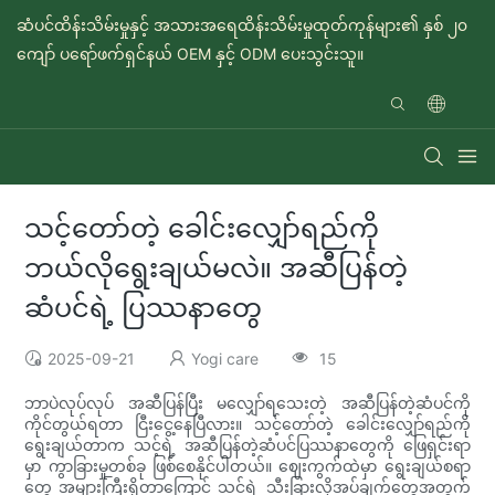
ဆံပင်ထိန်းသိမ်းမှုနှင့် အသားအရေထိန်းသိမ်းမှုထုတ်ကုန်များ၏ နှစ် ၂၀
ကျော် ပရော်ဖက်ရှင်နယ် OEM နှင့် ODM ပေးသွင်းသူ။
သင့်တော်တဲ့ ခေါင်းလျှော်ရည်ကို
ဘယ်လိုရွေးချယ်မလဲ။ အဆီပြန်တဲ့
ဆံပင်ရဲ့ ပြဿနာတွေ
2025-09-21
Yogi care
15
ဘာပဲလုပ်လုပ် အဆီပြန်ပြီး မလျှော်ရသေးတဲ့ အဆီပြန်တဲ့ဆံပင်ကို
ကိုင်တွယ်ရတာ ငြီးငွေ့နေပြီလား။ သင့်တော်တဲ့ ခေါင်းလျှော်ရည်ကို
ရွေးချယ်တာက သင့်ရဲ့ အဆီပြန်တဲ့ဆံပင်ပြဿနာတွေကို ဖြေရှင်းရာ
မှာ ကွာခြားမှုတစ်ခု ဖြစ်စေနိုင်ပါတယ်။ ဈေးကွက်ထဲမှာ ရွေးချယ်စရာ
တွေ အများကြီးရှိတာကြောင့် သင့်ရဲ့ သီးခြားလိုအပ်ချက်တွေအတွက်