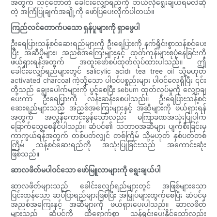
အတွက် သင့်တော်တဲ့ ခေါင်းလျှော်ရည်ကို ဘယ်လိုရွေးချယ်ရမလဲဆို
တဲ့ အကြံပြုချက်အချို့ကို ဖော်ပြပေးလိုက်ပါတယ်။
ကြည်လင်တောက်ပသော ရှန်ပူများကို ရှာဖွေပါ
ဦးရေပြားသန့်စင်ဆေးရည်များကို ဦးရေပြားကို နက်ရှိုင်းစွာသန့်စင်ပေး
ပြီး အဆီပိုများ၊ အညစ်အကြေးများနှင့် ထုတ်ကုန်များစုပုံနေခြင်းကို
ဖယ်ရှားရန်အတွက် အထူးဖော်စပ်ထုတ်လုပ်ထားပါသည်။ ဤ
ခေါင်းလျှော်ရည်များတွင် salicylic acid၊ tea tree oil သို့မဟုတ်
activated charcoal ကဲ့သို့သော ပါဝင်ပစ္စည်းများ ပါဝင်လေ့ရှိပြီး ၎င်း
တို့သည် ချွေးပေါက်များကို ပွင့်စေပြီး sebum ထုတ်လုပ်မှုကို လျှော့ချ
ပေးကာ ဦးရေပြားကို လန်းဆန်းစေပါသည်။ ဦးရေပြားသန့်စင်
ဆေးရည်များသည် အညစ်အကြေးများနှင့် အဆီများကို ဖယ်ရှားရန်
အတွက် အလွန်ကောင်းမွန်သော်လည်း မကြာခဏအသုံးပြုပါက
ခြောက်သွေ့စေနိုင်ပါသည်။ ဆံပင်၏ သဘာဝအဆီများ ပျက်စီးခြင်းမှ
ကာကွယ်ရန်အတွက် တစ်ပတ်လျှင် တစ်ကြိမ် သို့မဟုတ် နှစ်ပတ်တစ်
ကြိမ် သန့်စင်ဆေးရည်ကို အသုံးပြုခြင်းသည် အကောင်းဆုံး
ဖြစ်သည်။
ဆာလဖိတ်မပါဝင်သော ဖော်မြူလာများကို ရွေးချယ်ပါ
ဆာလဖိတ်များသည် ခေါင်းလျှော်ရည်များတွင် အဖြစ်များသော
ပြင်းထန်သော ဆပ်ပြာရည်များဖြစ်ပြီး အမြှုပ်များထွက်စေပြီး ဆံပင်မှ
အညစ်အကြေးနှင့် အဆီများကို ဖယ်ရှားပေးပါသည်။ ဆာလဖိတ်
များသည် ဆံပင်ကို ထိရောက်စွာ သန့်ရှင်းပေးနိုင်သော်လည်း