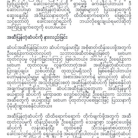
ပြီးပြည့်စုံတဲ့ ခေါင်းလျှော်ရည်ကို ရှာဖွေဖို့ ခက်ခဲနိုင်ပါတယ်။ ဒီ
ဆောင်းပါးမှာ အဆီပြန်တဲ့ဆံပင်ရဲ့ အဖြစ်များတဲ့ ပြဿနာတွေကို
ဆွေးနွေးပြီး အဲဒီပြဿနာတွေကို ထိထိရောက်ရောက် ဖြေရှင်းဖို့
သင့်တော်တဲ့ ခေါင်းလျှော်ရည်ကို ဘယ်လိုရွေးချယ်ရမလဲဆိုတဲ့
အကြံပြုချက်တွေကို ပေးပါမယ်။
အဆီပြန်တဲ့ဆံပင်ကို နားလည်ခြင်း
ဆံပင်အဆီပြန်ခြင်းဟာ ဆံပင်ကျန်းမာပြီး အစိုဓာတ်ထိန်းပေးဖို့အတွက်
ဦးရေပြားကထုတ်လုပ်တဲ့ သဘာဝအဆီတစ်မျိုးဖြစ်တဲ့ sebum
ထုတ်လုပ်မှု လွန်ကဲခြင်းကြောင့် ဖြစ်ပါတယ်။ ဒါပေမယ့် ဦးရေပြားက
sebum ထုတ်လုပ်မှု လွန်ကဲလာတဲ့အခါ အဆီပြန်တဲ့ဆံပင်ဟာ
ပြားချပ်ချပ်၊ ညစ်ပတ်ပြီး ထုထည်မရှိသလို ဖြစ်စေနိုင်ပါတယ်။
ဟော်မုန်းမညီမျှမှု၊ မျိုးရိုးဗီဇ၊ အစားအသောက်နဲ့ မှားယွင်းတဲ့ ဆံပင်
ထုတ်ကုန်တွေကို အသုံးပြုခြင်းစတဲ့ အဆီပြန်တဲ့ဆံပင်ကို ဖြစ်စေနိုင်တဲ့
အချက်များစွာရှိပါတယ်။ ဆံပင်အဆီပြန်သူတွေဟာ အဆီပြန်မှုကို
ဖယ်ရှားဖို့ ဆံပင်ကို မကြာခဏ လျှော်လေ့ရှိပြီး ဦးရေပြားက သဘာဝ
အဆီတွေကို ဖယ်ရှားပြီး sebum ပိုထုတ်လုပ်စေခြင်းဖြင့် ပြဿနာကို
ပိုမိုဆိုးရွားစေနိုင်ပါတယ်။
အဆီပြန်တဲ့ဆံပင်ကို ထိထိရောက်ရောက် တိုက်ဖျက်ဖို့အတွက် အဆီ
ထုတ်လုပ်မှုကို ထိန်းညှိပေးဖို့၊ ဦးရေပြားကို သေချာစွာ သန့်စင်ပေးဖို့နဲ့
ဆံပင်ကို လန်းဆန်းပြီး ထူထဲစေဖို့ သီးသန့်ဖော်စပ်ထားတဲ့
ခေါင်းလျှော်ရည်ကို ရွေးချယ်ဖို့ အရေးကြီးပါတယ်။ အဆီပြန်တဲ့ဆံပင်