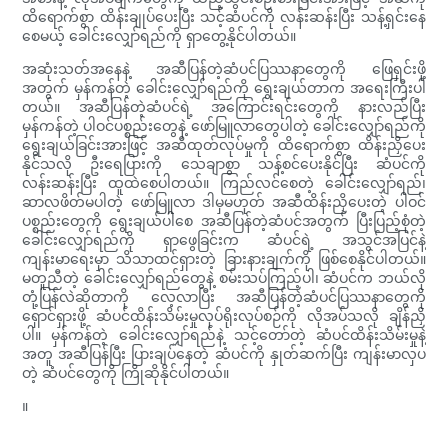
ထိရောက်စွာ ထိန်းချုပ်ပေးပြီး သင့်ဆံပင်ကို လန်းဆန်းပြီး သန့်ရှင်းနေ
စေမယ့် ခေါင်းလျှော်ရည်ကို ရှာတွေ့နိုင်ပါတယ်။
အဆုံးသတ်အနေနဲ့ အဆီပြန်တဲ့ဆံပင်ပြဿနာတွေကို ဖြေရှင်းဖို့
အတွက် မှန်ကန်တဲ့ ခေါင်းလျှော်ရည်ကို ရွေးချယ်တာက အရေးကြီးပါ
တယ်။ အဆီပြန်တဲ့ဆံပင်ရဲ့ အကြောင်းရင်းတွေကို နားလည်ပြီး
မှန်ကန်တဲ့ ပါဝင်ပစ္စည်းတွေနဲ့ ဖော်မြူလာတွေပါတဲ့ ခေါင်းလျှော်ရည်ကို
ရွေးချယ်ခြင်းအားဖြင့် အဆီထုတ်လုပ်မှုကို ထိရောက်စွာ ထိန်းညှိပေး
နိုင်သလို ဦးရေပြားကို သေချာစွာ သန့်စင်ပေးနိုင်ပြီး ဆံပင်ကို
လန်းဆန်းပြီး ထူထဲစေပါတယ်။ ကြည်လင်စေတဲ့ ခေါင်းလျှော်ရည်၊
ဆာလဖိတ်မပါတဲ့ ဖော်မြူလာ ဒါမှမဟုတ် အဆီထိန်းညှိပေးတဲ့ ပါဝင်
ပစ္စည်းတွေကို ရွေးချယ်ပါစေ အဆီပြန်တဲ့ဆံပင်အတွက် ပြီးပြည့်စုံတဲ့
ခေါင်းလျှော်ရည်ကို ရှာဖွေခြင်းက ဆံပင်ရဲ့ အသွင်အပြင်နဲ့
ကျန်းမာရေးမှာ သိသာထင်ရှားတဲ့ ခြားနားချက်ကို ဖြစ်စေနိုင်ပါတယ်။
မတူညီတဲ့ ခေါင်းလျှော်ရည်တွေနဲ့ စမ်းသပ်ကြည့်ပါ၊ ဆံပင်က ဘယ်လို
တုံ့ပြန်လဲဆိုတာကို လေ့လာပြီး အဆီပြန်တဲ့ဆံပင်ပြဿနာတွေကို
ရှောင်ရှားဖို့ ဆံပင်ထိန်းသိမ်းမှုလုပ်ရိုးလုပ်စဉ်ကို လိုအပ်သလို ချိန်ညှိ
ပါ။ မှန်ကန်တဲ့ ခေါင်းလျှော်ရည်နဲ့ သင့်တော်တဲ့ ဆံပင်ထိန်းသိမ်းမှုနဲ့
အတူ အဆီပြန်ပြီး ပြားချပ်နေတဲ့ ဆံပင်ကို နှုတ်ဆက်ပြီး ကျန်းမာလှပ
တဲ့ ဆံပင်တွေကို ကြိုဆိုနိုင်ပါတယ်။
။