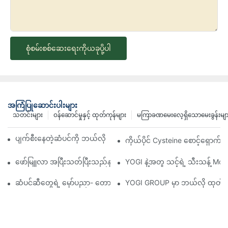
စုံစမ်းစစ်ဆေးရေးကိုယခုပို့ပါ
အကြံပြုဆောင်းပါးများ
သတင်းများ
ဝန်ဆောင်မှုနှင့် ထုတ်ကုန်များ
မကြာခဏမေးလေ့ရှိသောမေးခွန်းမျာ
ပျက်စီးနေတဲ့ဆံပင်ကို ဘယ်လိုပြုပြင်မလဲ - YOGI အလှကုန်များ
ကိုယ်ပိုင် Cysteine ​​စောင့်ရှောက်
ဖော်မြူလာ အပြီးသတ်ပြီးသည်နှင့် ထုတ်လုပ်မှုအတွက် ပုံမှန်အချိန်
YOGI နဲ့အတူ သင့်ရဲ့ သီးသန့် Mor
ဆံပင်ဆီတွေရဲ့ မှော်ပညာ- တောက်ပြောင်ကျန်းမာတဲ့ ဆံပင်ကို ပြန်လည်ရရှ
YOGI GROUP မှာ ဘယ်လို ထုတ်က