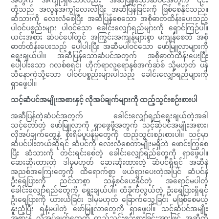
တို့သည် အလွန်အကျွံလေးလံပြီး အဆီပြန်ခြင်းကို ဖြစ်စေနိုင်သည်။
ဆံသားကို လေးလံစေပြီး အဆီပြန်စေသော အစိုဓာတ်ထိန်းပေးသည့်
ပါဝင်ပစ္စည်းများ ပါဝင်သော ခေါင်းလျှော်ရည်များကို ရှောင်ကြဉ်ပါ။
ယင်းအစား ဆံပင်ပေါ်တွင် အကြွင်းအကျန်များစွာ မကျန်စေဘဲ အစို
ဓာတ်ထိန်းပေးသည့် ပေါ့ပါးပြီး အဆီမပါဝင်သော ဖော်မြူလာများကို
ရွေးချယ်ပါ။ အဆီပြန်သောဆံပင်အတွက် အစိုဓာတ်ထိန်းပေးပြီး
ပေါ့ပါးသော ဂလစ်စရင်၊ ဟိုက်ရာလူရောနစ်အက်ဆစ် သို့မဟုတ် ပန်
သီနောကဲ့သို့သော ပါဝင်ပစ္စည်းများပါသည့် ခေါင်းလျှော်ရည်များကို
ရှာဖွေပါ။
သင့်ဆံပင်အမျိုးအစားနှင့် လိုအပ်ချက်များကို ထည့်သွင်းစဉ်းစားပါ
အဆီပြန်တဲ့ဆံပင်အတွက် ခေါင်းလျှော်ရည်ရွေးချယ်တဲ့အခါ
သင့်တော်တဲ့ ဖော်မြူလာကို ရှာဖွေဖို့အတွက် သင့်ဆံပင်အမျိုးအစား၊
လိုအပ်ချက်တွေနဲ့ စိုးရိမ်ပူပန်မှုတွေကို ထည့်သွင်းစဉ်းစားပါ။ သင့်မှာ
ဆံပင်ပါးတယ်ဆိုရင် ဆံပင်ကို လေးလံစေတာမျိုးမရှိဘဲ ဖောင်းကြွစေ
ပြီး ဆံသားကို တင်းရင်းစေတဲ့ ခေါင်းလျှော်ရည်တွေကို ရှာဖွေပါ။
ဆေးဆိုးထားတဲ့ ဒါမှမဟုတ် ဆေးဆိုးထားတဲ့ ဆံပင်ရှိရင် အဆီနဲ့
အညစ်အကြေးတွေကို ထိရောက်စွာ ဖယ်ရှားပေးတဲ့အပြင် ဆံပင်နဲ့
ဦးရေပြားကို ညင်သာစွာ သန့်စင်ပေးနိုင်တဲ့ အရောင်မပါတဲ့
ခေါင်းလျှော်ရည်တွေကို ရွေးချယ်ပါ။ ထိခိုက်လွယ်တဲ့ ဦးရေပြားရှိရင်
ဦးရေပြားကို ယားယံခြင်း ဒါမှမဟုတ် ခြောက်သွေ့ခြင်း မဖြစ်စေမယ့်
နူးညံ့ပြီး ရနံ့မပါတဲ့ ဖော်မြူလာတွေကို ရှာဖွေပါ။ သင့်ဆံပင်အမျိုး
အစားနဲ့ လိုအပ်ချက်တွေကို ထည့်သွင်းစဉ်းစားခြင်းအားဖြင့် အဆီကို