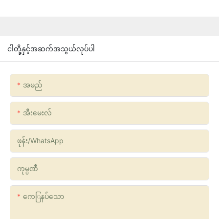
ငါတို့နှင့်အဆက်အသွယ်လုပ်ပါ
အမည်
အီးမေးလ်
ဖုန်း/whatsApp
ကုမ္ပဏီ
ကေြနပ်သော