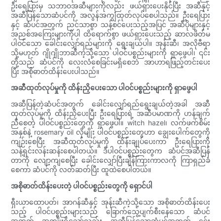
ဦးရေပြားမှ သဘာဝအဆီများကိုလည်း ဖယ်ရှားပေးနိုင်ပြီး အဆီနှင့်
အဆီပြန်သောဆံပင်ကို အလွန်အကျွံထုတ်လုပ်စေပါသည်။ ဦးရေပြား
နှင့် ဆံပင်အတွက် ညင်သာစွာ သန့်စင်ပေးသည့်အပြင် အဆီပိုများနှင့်
အညစ်အကြေးများကိုပါ ထိရောက်စွာ ဖယ်ရှားပေးသည့် ဆာလဖိတ်မ
ပါဝင်သော ခေါင်းလျှော်ရည်များကို ရွေးချယ်ပါ။ အုန်းဆီ၊ အလိုဗီရာ
သို့မဟုတ် ဂျိုဂျိုဘာဆီကဲ့သို့သော ပါဝင်ပစ္စည်းများကို ရှာဖွေပါ၊ ၎င်း
တို့သည် ဆံပင်ကို လေးလံစေခြင်းမရှိစေဘဲ အာဟာရဖြည့်တင်းပေး
ပြီး အစိုဓာတ်ထိန်းပေးပါသည်။
အဆီထုတ်လုပ်မှုကို ထိန်းညှိပေးသော ပါဝင်ပစ္စည်းများကို ရှာဖွေပါ
အဆီပြန်တဲ့ဆံပင်အတွက် ခေါင်းလျှော်ရည်ရွေးချယ်တဲ့အခါ အဆီ
ထုတ်လုပ်မှုကို ထိန်းညှိပေးပြီး ဦးရေပြားရဲ့ အဆီပမာဏကို ဟန်ချက်
ညီစေတဲ့ ပါဝင်ပစ္စည်းတွေကို ရှာဖွေပါ။ witch hazel၊ လက်ဖက်စိမ်း
အနှစ်နဲ့ rosemary oil လိုမျိုး ပါဝင်ပစ္စည်းတွေဟာ ချွေးပေါက်တွေကို
ကျဉ်းစေပြီး အဆီထုတ်လုပ်မှုကို ထိန်းချုပ်ပေးကာ ဦးရေပြားကို
သန့်ရှင်းလန်းဆန်းစေပါတယ်။ ဒီပါဝင်ပစ္စည်းတွေက ဆံပင်အဆီပြန်
တာကို လျော့ကျစေပြီး ခေါင်းလျှော်ပြီးချိန်ကြားကာလကို ကြာရှည်ခံ
စေကာ ဆံပင်ကို လတ်ဆတ်ပြီး ထူထဲစေပါတယ်။
အစိုဓာတ်ထိန်းပေးတဲ့ ပါဝင်ပစ္စည်းတွေကို ရှောင်ပါ
ရှီးယာထောပတ်၊ အာဂန်ဆီနှင့် အုန်းဆီကဲ့သို့သော အစိုဓာတ်ထိန်းပေး
သည့် ပါဝင်ပစ္စည်းများသည် ခြောက်သွေ့ပျက်စီးနေသော ဆံပင်
အတွက် အကျိုးရှိသော်လည်း အဆီပြန်သောဆံပင်အတွက် ၎င်း