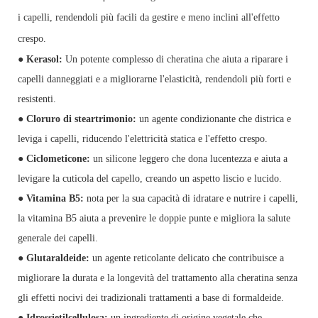
i capelli, rendendoli più facili da gestire e meno inclini all'effetto
crespo.
●
Kerasol:
Un potente complesso di cheratina che aiuta a riparare i
capelli danneggiati e a migliorarne l'elasticità, rendendoli più forti e
resistenti.
● Cloruro di steartrimonio:
un agente condizionante che districa e
leviga i capelli, riducendo l'elettricità statica e l'effetto crespo.
● Ciclometicone:
un silicone leggero che dona lucentezza e aiuta a
levigare la cuticola del capello, creando un aspetto liscio e lucido.
●
Vitamina B5:
nota per la sua capacità di idratare e nutrire i capelli,
la vitamina B5 aiuta a prevenire le doppie punte e migliora la salute
generale dei capelli.
●
Glutaraldeide:
un agente reticolante delicato che contribuisce a
migliorare la durata e la longevità del trattamento alla cheratina senza
gli effetti nocivi dei tradizionali trattamenti a base di formaldeide.
●
Idrossietilcellulosa:
un ingrediente di origine vegetale che