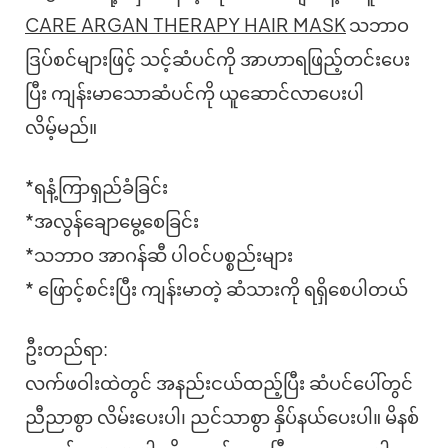
CARE ARGAN THERAPY HAIR MASK
သဘာဝ
ဒြပ်စင်များဖြင့် သင့်ဆံပင်ကို အာဟာရဖြည့်တင်းပေး
ပြီး ကျန်းမာသောဆံပင်ကို ယူဆောင်လာပေးပါ
လိမ့်မည်။
*ရနံ့ကြာရှည်ခံခြင်း
*အလွန်ချောမွေ့စေခြင်း
*သဘာဝ အာဂန်ဆီ ပါဝင်ပစ္စည်းများ
* ဖြောင့်စင်းပြီး ကျန်းမာတဲ့ ဆံသားကို ရရှိစေပါတယ်
ဦးတည်ရာ:
လက်ဖဝါးထဲတွင် အနည်းငယ်ထည့်ပြီး ဆံပင်ပေါ်တွင်
ညီညာစွာ လိမ်းပေးပါ၊ ညင်သာစွာ နှိပ်နယ်ပေးပါ။ မိနစ်