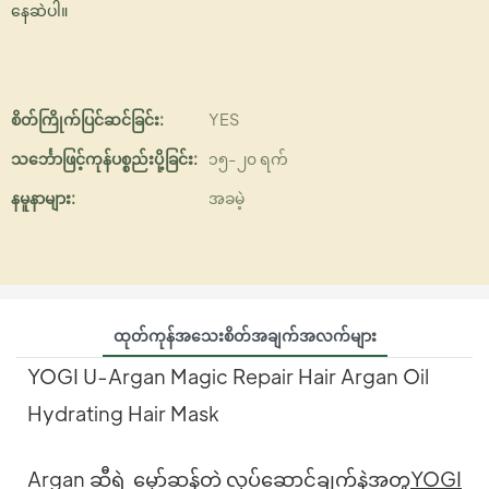
နေဆဲပါ။
စိတ်ကြိုက်ပြင်ဆင်ခြင်း:
YES
သင်္ဘောဖြင့်ကုန်ပစ္စည်းပို့ခြင်း:
၁၅-၂၀ ရက်
နမူနာများ:
အခမဲ့
ထုတ်ကုန်အသေးစိတ်အချက်အလက်များ
YOGI U-Argan Magic Repair Hair Argan Oil
Hydrating Hair Mask
Argan ဆီရဲ့ မှော်ဆန်တဲ့ လုပ်ဆောင်ချက်နဲ့အတူ
YOGI