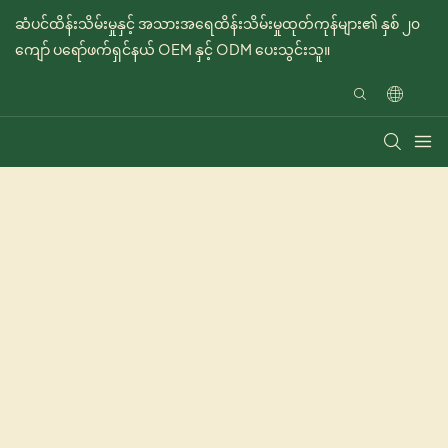
ဆံပင်ထိန်းသိမ်းမှုနှင့် အသားအရေထိန်းသိမ်းမှုထုတ်ကုန်များ၏ နှစ် ၂၀
ကျော် ပရော်ဖက်ရှင်နယ် OEM နှင့် ODM ပေးသွင်းသူ။