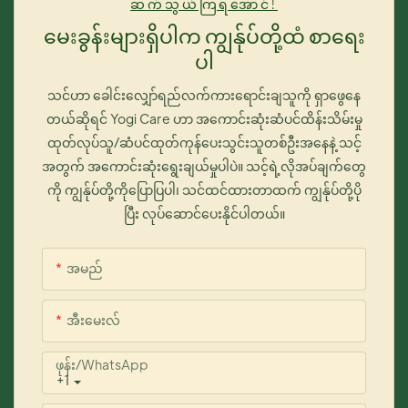
ဆက်သွယ်ကြရအောင်!
မေးခွန်းများရှိပါက ကျွန်ုပ်တို့ထံ စာရေး
ပါ
သင်ဟာ ခေါင်းလျှော်ရည်လက်ကားရောင်းချသူကို ရှာဖွေနေ
တယ်ဆိုရင် Yogi Care ဟာ အကောင်းဆုံးဆံပင်ထိန်းသိမ်းမှု
ထုတ်လုပ်သူ/ဆံပင်ထုတ်ကုန်ပေးသွင်းသူတစ်ဦးအနေနဲ့ သင့်
အတွက် အကောင်းဆုံးရွေးချယ်မှုပါပဲ။ သင့်ရဲ့လိုအပ်ချက်တွေ
ကို ကျွန်ုပ်တို့ကိုပြောပြပါ၊ သင်ထင်ထားတာထက် ကျွန်ုပ်တို့ပို
ပြီး လုပ်ဆောင်ပေးနိုင်ပါတယ်။
အမည်
အီးမေးလ်
ဖုန်း/whatsApp
+1