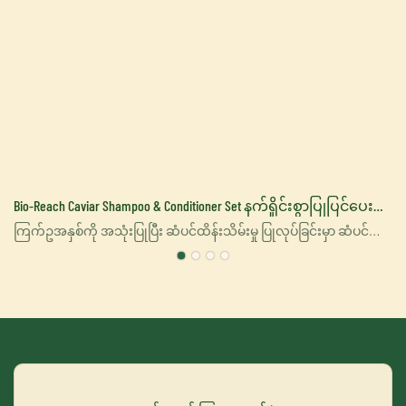
Bio-Reach Caviar Shampoo & Conditioner Set နက်ရှိုင်းစွာပြုပြင်ပေး
း
သော ဆံပင်ထိန်းသိမ်းမှု
ကြက်ဥအနှစ်ကို အသုံးပြုပြီး ဆံပင်ထိန်းသိမ်းမှု ပြုလုပ်ခြင်းမှာ ဆံပင်
ကျန်းမာရေးအတွက် အကျိုးပြုတဲ့ အိုမီဂါ-၃ ဖက်တီးအက်ဆစ်၊ ပရို
တင်း၊ ဗီတာမင်နဲ့ သတ္တုဓာတ်တွေလို မရှိမဖြစ် အာဟာရဓာတ်တွေ ကြွယ်ဝ
စွာပါဝင်တဲ့ ကြက်ဥအနှစ်ကို အသုံးပြုခြင်း ပါဝင်ပါတယ်။ ဒီကုသမှုကို
ဆံပင်နဲ့ ဦးရေပြားအတွက် အစိုဓာတ်ကို ပြန်လည်ဖြည့်တင်းပေးဖို့၊ သန်မာ
စေဖို့နဲ့ အိုမင်းရင့်ရော်မှုကို ဆန့်ကျင်ပေးတဲ့ အကျိုးကျေးဇူးတွေ ပေး
စွမ်းနိုင်ဖို့ ဒီဇိုင်းထုတ်ထားပါတယ်။