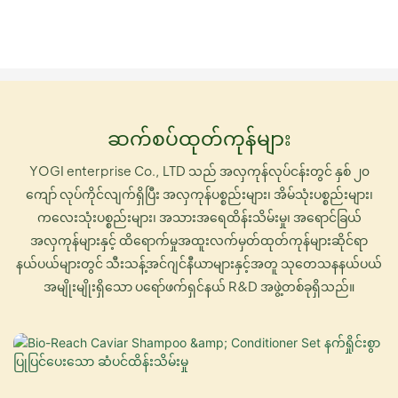
ဆက်စပ်ထုတ်ကုန်များ
YOGI enterprise Co., LTD သည် အလှကုန်လုပ်ငန်းတွင် နှစ် ၂၀
ကျော် လုပ်ကိုင်လျက်ရှိပြီး အလှကုန်ပစ္စည်းများ၊ အိမ်သုံးပစ္စည်းများ၊
ကလေးသုံးပစ္စည်းများ၊ အသားအရေထိန်းသိမ်းမှု၊ အရောင်ခြယ်
အလှကုန်များနှင့် ထိရောက်မှုအထူးလက်မှတ်ထုတ်ကုန်များဆိုင်ရာ
နယ်ပယ်များတွင် သီးသန့်အင်ဂျင်နီယာများနှင့်အတူ သုတေသနနယ်ပယ်
အမျိုးမျိုးရှိသော ပရော်ဖက်ရှင်နယ် R&D အဖွဲ့တစ်ခုရှိသည်။