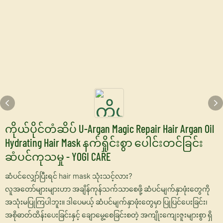
ကိုယ်ပိုင်တံဆိပ် U-Argan Magic Repair Hair Argan Oil
Hydrating Hair Mask နက်ရှိုင်းစွာ ပေါင်းတင်ခြင်း
ဆံပင်ကုသမှု - YOGI CARE
ဆံပင်လျှော်ပြီးရင် hair mask သုံးသင့်လား?
လူအတော်များများဟာ အချိန်ကုန်သက်သာစေဖို့ ဆံပင်မျက်နှာဖုံးတွေကို
အသုံးမပြုကြပါဘူး။ ဒါပေမယ့် ဆံပင်မျက်နှာဖုံးတွေမှာ ပြုပြင်ပေးခြင်း၊
အစိုဓာတ်ထိန်းပေးခြင်းနှင့် ချောမွေ့စေခြင်းစတဲ့ အကျိုးကျေးဇူးများစွာ ရှိ