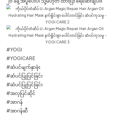
၂၀ ခန့် အပူပေးပါ သို့မဟုတ် ထားပြီး ရေဆေးချပါ။
#YOGI
#YOGICARE
#ဆံပင်မျက်နှာဖုံး
#ဆံပင်ပြုပြင်ခြင်း
#ဆံပင်ပြုပြင်ခြင်း
#အလှပြင်ဆိုင်
#အာဂန်
#အာဂန်ဆီ