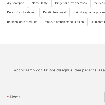
dry shampoo
Nano Plasty
Ginger anti-off shampoo
hair ca
Keratin hair treatment
Keratin treatment
Hair straightening crea
personal care products
makeup brands made in china
skin care
Accogliamo con favore disegni e idee personalizzati 
Nome