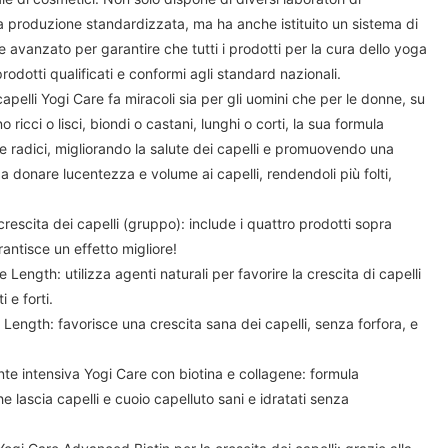
 produzione standardizzata, ma ha anche istituito un sistema di
 e avanzato per garantire che tutti i prodotti per la cura dello yoga
odotti qualificati e conformi agli standard nazionali.
capelli Yogi Care fa miracoli sia per gli uomini che per le donne, su
ano ricci o lisci, biondi o castani, lunghi o corti, la sua formula
le radici, migliorando la salute dei capelli e promuovendo una
a donare lucentezza e volume ai capelli, rendendoli più folti,
rescita dei capelli (gruppo): include i quattro prodotti sopra
rantisce un effetto migliore!
ngth: utilizza agenti naturali per favorire la crescita di capelli
 e forti.
ength: favorisce una crescita sana dei capelli, senza forfora, e
nte intensiva Yogi Care con biotina e collagene: formula
 lascia capelli e cuoio capelluto sani e idratati senza