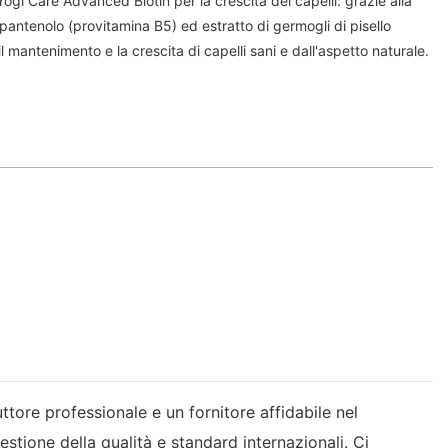
 Yogi Care Advanced Biotin per la crescita dei capelli: grazie alla
pantenolo (provitamina B5) ed estratto di germogli di pisello
l mantenimento e la crescita di capelli sani e dall'aspetto naturale.
ttore professionale e un fornitore affidabile nel
gestione della qualità e standard internazionali. Ci