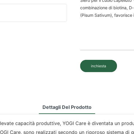
Siero per il cuoio capelluto
combinazione di biotina, D-
(Pisum Sativum), favorisce i
inchiesta
Dettagli Del Prodotto
 elevate capacità produttive, YOGI Care è diventata un produ
nea YOGI Care, sono realizzati secondo un rigoroso sistema di 