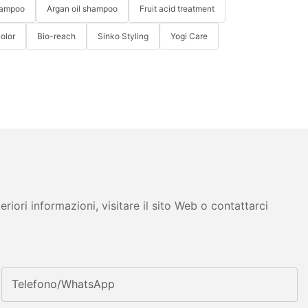
hampoo
Argan oil shampoo
Fruit acid treatment
Color
Bio-reach
Sinko Styling
Yogi Care
iori informazioni, visitare il sito Web o contattarci
Telefono/WhatsApp