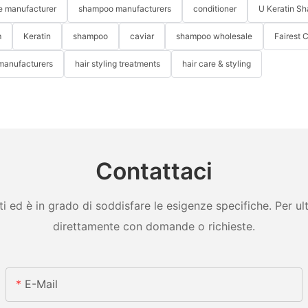
re manufacturer
shampoo manufacturers
conditioner
U Keratin S
m
Keratin
shampoo
caviar
shampoo wholesale
Fairest 
 manufacturers
hair styling treatments
hair care & styling
Contattaci
ed è in grado di soddisfare le esigenze specifiche. Per ulter
direttamente con domande o richieste.
E-Mail